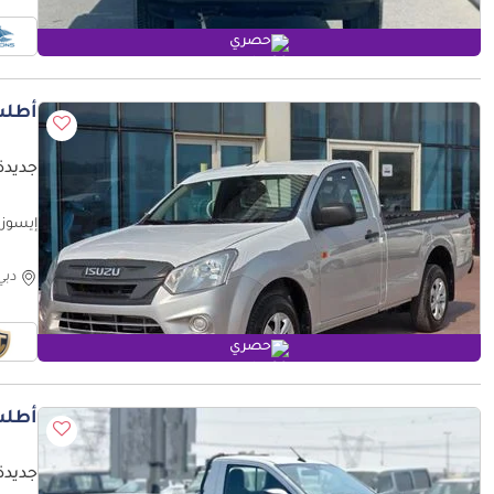
حصري
أطلب
جديدة إيس
إيسوزو D ماكس ingle Cab (2 Doors) MY 2025 - Made in India
دبي
حصري
أطلب
جديدة إيس