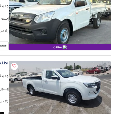
جديدة إيس
إيسوزو D ماكس 
دبي
حصري
أطلب
جديدة إيس
إيسوزو D ماكس STD ايسوزو ديماكس
دبي