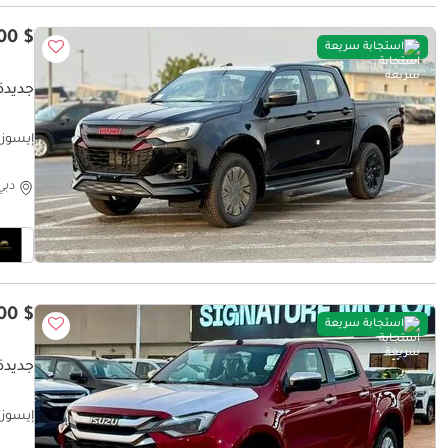
$ 36,400
استجابة سريعة
جديدة إ
 BLACK
دبي
$ 33,700
استجابة سريعة
جديدة إ
إيسوزو D ماكس 0L - CREW CaB - 4WD - LS - 2027 - RED