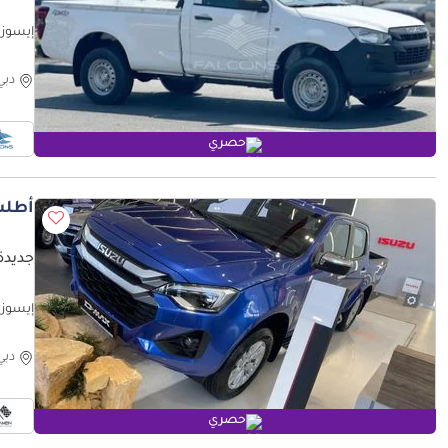
إيسوزو D ماكس STD (للتصد
دبي
حصري
أطلب
جديدة إ
إيسوزو D ماكس .0 LS Crew Cab 4×4 Automatic 2027
دبي
حصري