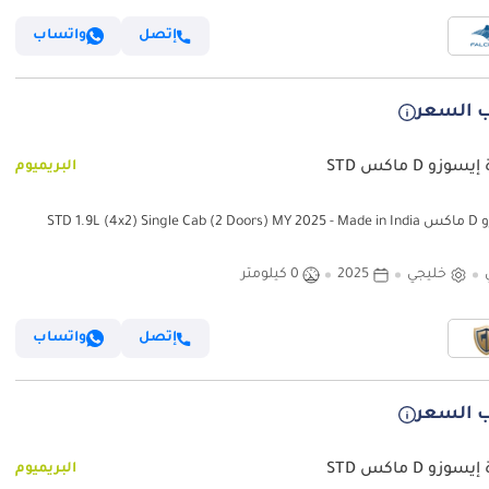
إتصل
واتساب
 السعر
وزو D ماكس STD
البريميوم
STD 1.9L (4x2) S
خليجي
2025
0 كيلومتر
إتصل
واتساب
 السعر
وزو D ماكس STD
البريميوم