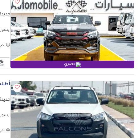
جديدة إ
لتر | ج
دبي
حصري
أطلب
جديدة إ
L, Hig (للتصدير فقط)
دبي