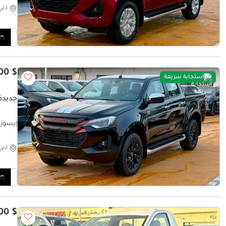
دبي
$ 34,200
استجابة سريعة
جديدة إ
 BLACK
دبي
$ 18,100