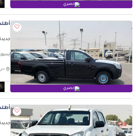
حصري
أطلب
جديدة إيس
إيسوزو D ماكس STD ايسوزو ديماكس سنج
دبي
حصري
أطلب
جديدة إيس