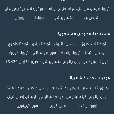
تويوتا
مرسيدس بنز
نسيام
لكزس
بي ام دبليو
فورد
لاند روفر
هيونداي
شيفروليه
متسوبيشي
هوندا
بورش
مستعملة الموديل المشهورة
تويوتا لاند كروزر
نيسان باترول
تويوتا برادو
تويوتا كامري
نيسان ألتيما
تويوتا راف 4
فورد موستانج
تويوتا كورولا
تويوتا هيلوكس
جيب رانجلر
متسوبيشي باجيرو
لكزس LS 430
موديلات جديدة شعبية
جيتور T2
نيسان باترول
بورش 911
نيسان كيكس
جيتور G700
جيب رانجلر
كيا سيلتوس
دودج تشالينجر
نيسان إكس تريل
تويوتا راف ٤
ميني كوبر
فورد تيريتوري