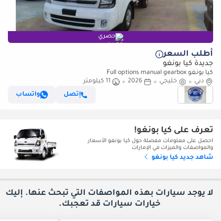
حصري
أطلب السعر
جديدة كيا بونغو
كيا بونغو Full options manual gearbox
دبي
خليجي
2026
11 كيلومتر
إتصل
واتساب
تعرف على كيا بونغو!
احصل على معلومات مفصلة حول كيا بونغو الأسعار
والمواصفات والميزات في الإمارات
شاهد جديد كيا بونغو
لا يوجد سيارات بهذه المواصفات التي تبحث عنها. إليك
خيارات
سيارات قد تعجبك.