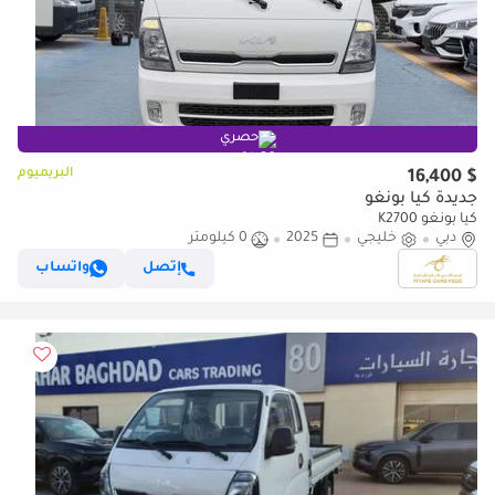
حصري
البريميوم
$ 16,400
جديدة كيا بونغو
كيا بونغو K2700
دبي
خليجي
2025
0 كيلومتر
إتصل
واتساب