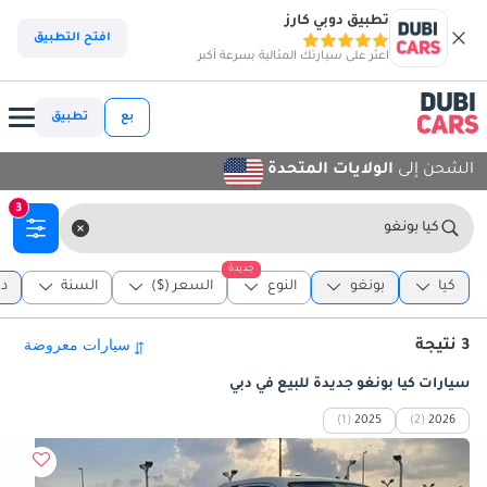
تطبيق دوبي كارز
افتح التطبيق
اعثر على سيارتك المثالية بسرعة أكبر
بع
تطبيق
الشحن إلى
الولايات المتحدة
3
كيا بونغو
جديدة
كيا
بونغو
النوع
السعر ($)
السنة
دب
3 نتيجة
سيارات كيا بونغو جديدة للبيع في دبي
(1)
2025
(2)
2026