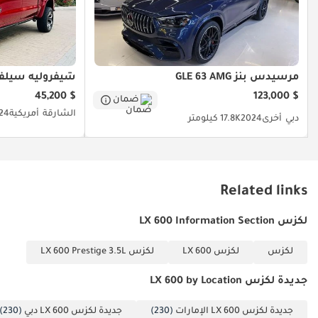
مرسيدس بنز GLE 63 AMG
شيفروليه سيلفا
$ 45,200
$ 123,000
ضمان
الشارقة
أمريكية
24
دبي
أخرى
2024
17.8K كيلومتر
Related links
لكزس LX 600 Information Section
لكزس
لكزس LX 600
لكزس LX 600 Prestige 3.5L
جديدة لكزس LX 600 by Location
جديدة لكزس LX 600 الإمارات
(230)
جديدة لكزس LX 600 دبي
(230)