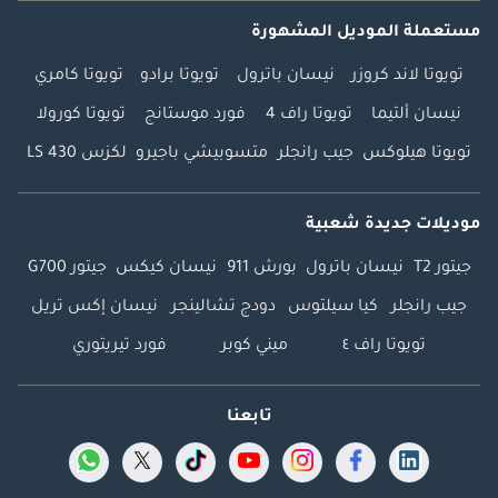
مستعملة الموديل المشهورة
تويوتا لاند كروزر
نيسان باترول
تويوتا برادو
تويوتا كامري
نيسان ألتيما
تويوتا راف 4
فورد موستانج
تويوتا كورولا
تويوتا هيلوكس
جيب رانجلر
متسوبيشي باجيرو
لكزس LS 430
موديلات جديدة شعبية
جيتور T2
نيسان باترول
بورش 911
نيسان كيكس
جيتور G700
جيب رانجلر
كيا سيلتوس
دودج تشالينجر
نيسان إكس تريل
تويوتا راف ٤
ميني كوبر
فورد تيريتوري
تابعنا