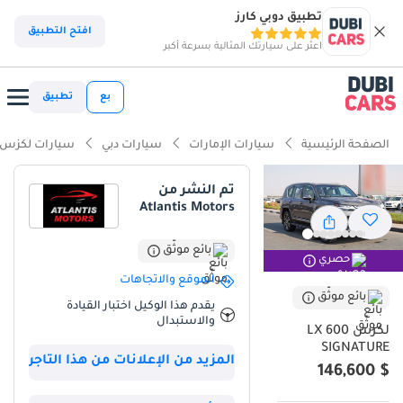
تطبيق دوبي كارز
ذكاء دوبي كارز
افتح التطبيق
اعثر على سيارتك المثالية بسرعة أكبر
ذكاء دوبيكارز
بع
تطبيق
أبرز المواصفات
الصفحة الرئيسية
سيارات الإمارات
سيارات دبي
سيارات لكزس
أقل معدل استهلاك للقيمة في فئتها
تم النشر من
Atlantis Motors
قدرات حقيقية على الطرق الوعرة
نظام صوتي فاخر قياسي
بائع موثّق
حصري
الموقع والاتجاهات
ملخص
بائع موثّق
يقدم هذا الوكيل اختبار القيادة
والاستبدال
تعتبر هذه السيارة الخيار الأمثل لمن يبحث عن الفخامة المطلقة مع راحة
لكزس LX 600
البال التامة في سوق الخليج. تمتاز السيارة بكونها جديدة كلياً وتأتي
SIGNATURE
المزيد من الإعلانات من هذا التاجر
بمواصفات خليجية تضمن أعلى مستويات القوة والمتانة في أقسى
$ 146,600
الظروف المناخية، خاصة مع المحرك التوربيني المزدوج الذي يوفر أداءً
متفوقاً يتفوق على المحركات التقليدية الكبيرة. اللون الفضي المختارة لهذه