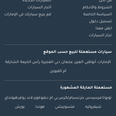
من نحن
السيارات الجديدة
الشروط والأحكام
أخبار السيارات
السياسة الخاصة
قم ببيع سيارتك في الإمارات
تسجيل دخول
اعلن معنا
تجار السيارات
سيارات مستعملة
للبيع
حسب الموقع
الإمارات
أبوظبي
العين
عجمان
دبي
الفجيرة
رأس الخيمة
الشارقة
أم القيوين
مستعملة الماركة المشهورة
تويوتا
مرسيدس بنز
نسيام
لكزس
بي ام دبليو
فورد
لاند روفر
هيونداي
شيفروليه
متسوبيشي
هوندا
بورش