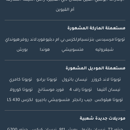
بين الحرفية الفاخرة
والراحة التنفيذية، مما
أم القيوين
يوفر تجربة تُضاهي
السفر بطائرة خاصة
مستعملة الماركة المشهورة
على الطريق.
—————— تابعونا
تويوتا
مرسيدس بنز
نسيام
لكزس
بي ام دبليو
فورد
لاند روفر
هيونداي
للحصول على آخر
شيفروليه
متسوبيشي
هوندا
بورش
التحديثات: إنستغرام:
@barugzaimotors
تيك توك: @ فيسبوك:
مستعملة الموديل المشهورة
Barugzai Motors
تويوتا لاند كروزر
نيسان باترول
تويوتا برادو
تويوتا كامري
UAE
نيسان ألتيما
تويوتا راف 4
فورد موستانج
تويوتا كورولا
تويوتا هيلوكس
جيب رانجلر
متسوبيشي باجيرو
لكزس LS 430
موديلات جديدة شعبية