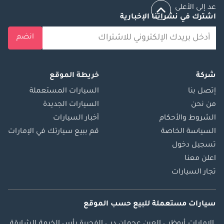
السبت. ——————
عد إلى الأعلى
نبذة عن باروغزاي:
اشترك في نشراتنا الإخبارية
باروغزاي هي الشركة
انضم
الرائدة في دبي في
تصنيع سيارات الفان
الفاخرة المصممة
شركة
خريطة الموقع
حسب الطلب. على
عكس شركات
إتصل بنا
السيارات المستعملة
التحويل التقليدية، يتم
من نحن
السيارات الجديدة
تصميم وهندسة
الشروط والأحكام
أخبار السيارات
وتشطيب كل سيارة
السياسة الخاصة
قم ببيع سيارتك في الإمارات
من سيارات باروغزاي
تسجيل دخول
يدويًا بالكامل داخل
اعلن معنا
الشركة، مما يضمن
تجار السيارات
جودة فائقة وموثوقية
عالية ودعمًا متميزًا لما
بعد البيع. تجمع
سيارات مستعملة
للبيع
حسب الموقع
تصميماتنا الداخلية
الإمارات
أبوظبي
العين
عجمان
دبي
الفجيرة
رأس الخيمة
الشارقة