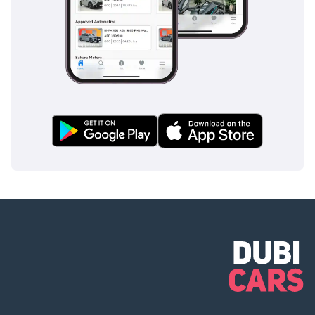
ميزات أمان متطورة
تشمل نظام مراقبة
النقطة العمياء
ونظام المساعدة على
البقاء في المسار.
تتوفر خيارات إضافية
حسب الطلب، بما في
ذلك حاجز مزود
بتلفزيون وبلاي
ستيشن وآلة قهوة.
—————— للمعاينة
والتواصل - السيدة
لزازات - أخصائية
تتحدث الإنجليزية
والروسية. مواعيد
صالة العرض: من
10:00 صباحًا إلى 8:00
مساءً - من الاثنين إلى