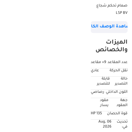
صمام تحكم شجاع
LSP BV
زجاج جانبي أخضر
شاهدة الوصف الكامل
بفتحة واحدة
غطاء حماية أمامي EG
الميزات
مرآة داخلية للرؤية
والخصائص
الخلفية
تسوية المصابيح
عدد المقاعد
9+ مقاعد
الأمامية يدوي
نقل الحركة
عادي
مكيف هواء يدوي
حالة
قابلة
واقي الشمس
التصدير
للتصدير
منقي مسبق مع
اللون الداخلي
رصاصي
سنوركل
جهة
مقود
كرسي السائق قابل
المقود
يسار
للإمالة
قوة الحصان
135 HP
عداد تاخوغراف
تحديث
06 Aug,
بالكيلومتر/ساعة
في:
2026
مرآة خلفية تحتية