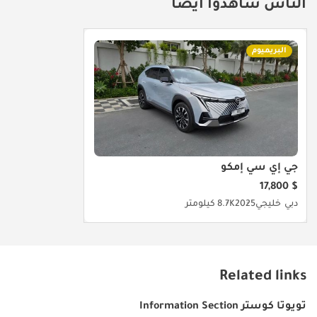
الناس شاهدوا أيضا
البريميوم
جي إي سي إمكو
$ 17,800
دبي
خليجي
2025
8.7K كيلومتر
Related links
تويوتا كوستر Information Section