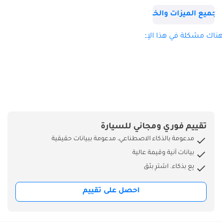
راديو AM/FM/CD 4
جميع الميزات والخصائص
مكبرات
زجاج أمامي أخضر
ناك مشكلة في هذا الإعلان؟
مطلي
سخان أمامي يدوي
120 واط
فرامل عادم
حزام مقعد فرعي DP 3
نقاط ELR ومقعدين
ABS ووسادة هوائية
تقييم فوري ومجاني للسيارة
للراكب الأمامي
مدعومة بالذكاء الاصطناعي، مدعومة ببيانات حقيقية
جهاز تنبيه خارجي
بيانات آنية وقيمة عالية
خلفي
بِع بذكاء. اشترِ بثق
معوض ارتفاع عالي
سجادة أرضية من
احصل على تقييم
الفينيل بنقشة حبوب
مدفأة وقود 12 فولت
مبرد قناة خلفية