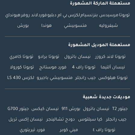
مستعملة الماركة المشهورة
تويوتا
مرسيدس بنز
نسيام
لكزس
بي ام دبليو
فورد
لاند روفر
هيونداي
شيفروليه
متسوبيشي
هوندا
بورش
مستعملة الموديل المشهورة
تويوتا لاند كروزر
نيسان باترول
تويوتا برادو
تويوتا كامري
نيسان ألتيما
تويوتا راف 4
فورد موستانج
تويوتا كورولا
تويوتا هيلوكس
جيب رانجلر
متسوبيشي باجيرو
لكزس LS 430
موديلات جديدة شعبية
جيتور T2
نيسان باترول
بورش 911
نيسان كيكس
جيتور G700
جيب رانجلر
كيا سيلتوس
دودج تشالينجر
نيسان إكس تريل
تويوتا راف ٤
ميني كوبر
فورد تيريتوري