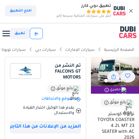
تطبيق دوبي كارز
افتح التطبيق
اعثر على سيارتك المثالية بسرعة أكبر
بع
تطبيق
الصفحة الرئيسية
سيارات الإمارات
سيارات دبي
سيارات تويوتا
تم النشر من
FALCONS GT
MOTORS
بائع موثّق
حصري
الموقع والاتجاهات
بائع موثّق
يقدم هذا الوكيل اختبار القيادة
والاستبدال
تويوتا كوستر
TOYOTA COASTER
4.2L MT 23
المزيد من الإعلانات من هذا التاجر
SEATER with AC
2026