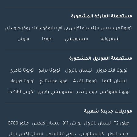
مستعملة الماركة المشهورة
تويوتا
مرسيدس بنز
نسيام
لكزس
بي ام دبليو
فورد
لاند روفر
هيونداي
شيفروليه
متسوبيشي
هوندا
بورش
مستعملة الموديل المشهورة
تويوتا لاند كروزر
نيسان باترول
تويوتا برادو
تويوتا كامري
نيسان ألتيما
تويوتا راف 4
فورد موستانج
تويوتا كورولا
تويوتا هيلوكس
جيب رانجلر
متسوبيشي باجيرو
لكزس LS 430
موديلات جديدة شعبية
جيتور T2
نيسان باترول
بورش 911
نيسان كيكس
جيتور G700
جيب رانجلر
كيا سيلتوس
دودج تشالينجر
نيسان إكس تريل