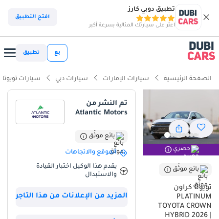
تطبيق دوبي كارز
افتح التطبيق
اعثر على سيارتك المثالية بسرعة أكبر
بع
تطبيق
الصفحة الرئيسية
سيارات الإمارات
سيارات دبي
سيارات تويوتا
تم النشر من
Atlantic Motors
بائع موثّق
حصري
الموقع والاتجاهات
يقدم هذا الوكيل اختبار القيادة
بائع موثّق
والاستبدال
تويوتا كراون
المزيد من الإعلانات من هذا التاجر
PLATINUM
TOYOTA CROWN
HYBRID 2026 |