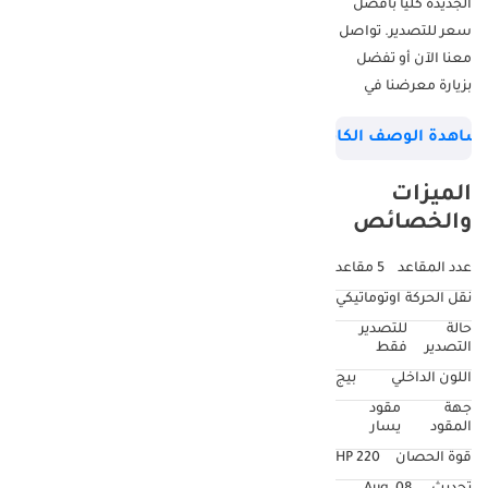
الجديدة كليًا بأفضل
سعر للتصدير. تواصل
معنا الآن أو تفضل
بزيارة معرضنا في
شركة أتلانتيك موتورز
شاهدة الوصف الكامل
ش.م.ح، رقم
المعرض 237 و238،
الميزات
رأس الخور، المنطقة
والخصائص
الصناعية 3، دوكامز،
دبي، الإمارات العربية
عدد المقاعد
5 مقاعد
المتحدة.
نقل الحركة
اوتوماتيكي
حالة
للتصدير
التصدير
فقط
اللون الداخلي
بيج
جهة
مقود
المقود
يسار
قوة الحصان
220 HP