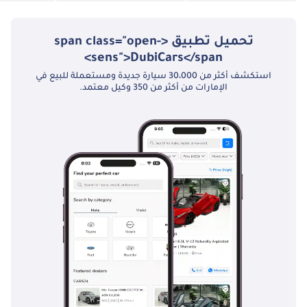
اليدوي، ما يمنحها مزيجًا مثاليًا من قيمة إعادة بيع عالية وأداء لا يُضاهى في
الصحراء.
تحميل تطبيق <span class="open-
تم إنشاء هذه الإحصاءات بواسطة الذكاء الاصطناعي اعتماداً على بيانات
خبراء السوق. يُرجى دائماً فحص السيارة قبل الشراء.
sens">DubiCars</span>
استكشف أكثر من 30،000 سيارة جديدة ومستعملة للبيع في
الإمارات من أكثر من 350 وكيل معتمد.