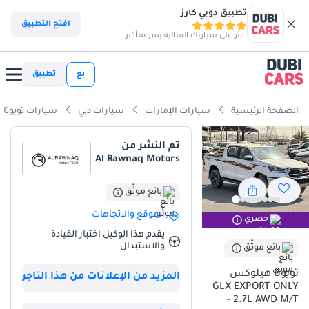
تطبيق دوبي كارز
ذكاء دوبي كارز
افتح التطبيق
اعثر على سيارتك المثالية بسرعة أكبر
ذكاء دوبيكارز
بع
تطبيق
أبرز المواصفات
الصفحة الرئيسية
سيارات الإمارات
سيارات دبي
سيارات تويوتا
مصمم خصيصًا للطرق الوعرة
تم النشر من
Al Rawnaq Motors
أقل معدل استهلاك في فئته
تصنيف السلامة 5 نجوم من NCAP
بائع موثّق
الموقع والاتجاهات
حصري
ملخص
يقدم هذا الوكيل اختبار القيادة
والاستبدال
تُمثل هذه الشاحنة الصغيرة من أحدث طرازات عام 2026 خيارًا مثاليًا
بائع موثّق
للمشترين الباحثين عن المتانة الأسطورية لشاحنة العمل المصممة
تويوتا هيلوكس
المزيد من الإعلانات من هذا التاجر
خصيصًا لسوق الخليج، وذلك في أفضل تكويناتها من محرك V6 وناقل
GLX EXPORT ONLY
حركة يدوي. ويُعدّ اللون الأبيض لهذا الطراز ميزةً هامةً عند إعادة البيع، حيث
- 2.7L AWD M/T
لا يزال اللون الأكثر رواجًا في المنطقة لانعكاسه للحرارة وسهولة بيعه.