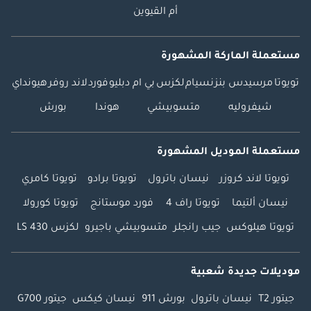
أم القيوين
مستعملة الماركة المشهورة
تويوتا
مرسيدس بنز
نسيام
لكزس
بي ام دبليو
فورد
لاند روفر
هيونداي
شيفروليه
متسوبيشي
هوندا
بورش
مستعملة الموديل المشهورة
تويوتا لاند كروزر
نيسان باترول
تويوتا برادو
تويوتا كامري
نيسان ألتيما
تويوتا راف 4
فورد موستانج
تويوتا كورولا
تويوتا هيلوكس
جيب رانجلر
متسوبيشي باجيرو
لكزس LS 430
موديلات جديدة شعبية
جيتور T2
نيسان باترول
بورش 911
نيسان كيكس
جيتور G700