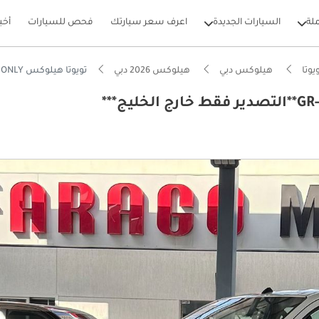
لة
السيارات الجديدة
اعرف سعر سيارتك
فحص للسيارات
أخب
يوتا
هيلوكس دبي
هيلوكس 2026 دبي
تويوتا هيلوكس GR-SPORT 4.0 V6 **EXPORT ONLY**التصدير فقط خارج الخليج***