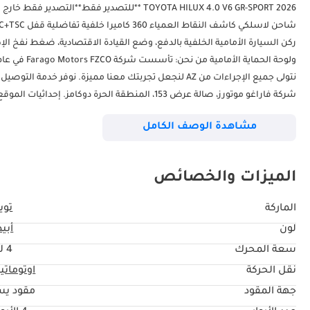
نتولى جميع الإجراءات من AZ لنجعل تجربتك معنا مميزة. نو
شركة فاراغو موتورز، صالة عرض 153، المنطقة الحرة دوكامز. إحداثيات الموقع على خرائط جوجل: 25.172188، 55.371346
مشاهدة الوصف الكامل
الميزات والخصائص
الماركة
تويو
لون
أبي
سعة المحرك
4 ليتر
نقل الحركة
اوتوماتي
جهة المقود
مقود يس