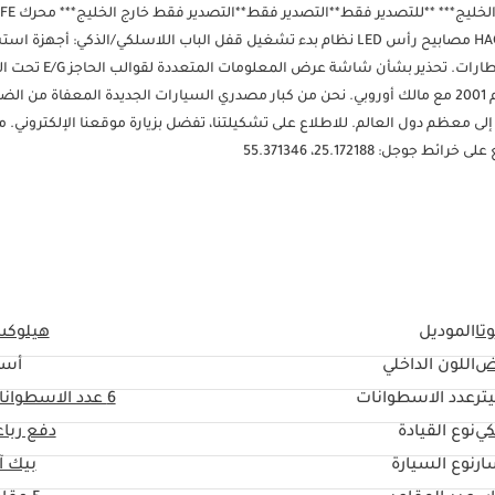
شاحن لاسلكي كاشف النقاط العمياء 360 كاميرا خلفية تفاضلية قفل HAC+TSC مصابيح رأس LED نظام بدء تشغيل قفل الباب اللاسلكي/الذكي: أ
ركن السيارة الأمامية الخلفية بالدفع، وضع القيادة الاقتصادية، ضغط نفخ الإطارات
ولوحة الحماية الأمامية من نحن: تأسست شركة Farago Motors FZCO في عام 2001 مع مالك أوروبي. نحن من كبار مصدري السيارات الجديدة المعفاة م
فر خدمة التوصيل إلى معظم دول العالم. للاطلاع على تشكيلتنا، تفضل بزيارة موقعنا الإلكتروني. 
تا
الموديل
هيلوك
ض
اللون الداخلي
أسو
عدد الاسطوانات
6
عدد الاسطوانا
كي
نوع القيادة
دفع ربا
ار
نوع السيارة
بيك آ