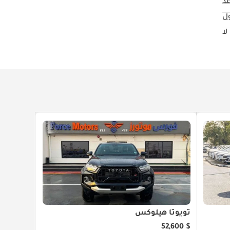
ول
لا
تويوتا هيلوكس
$ 52,600