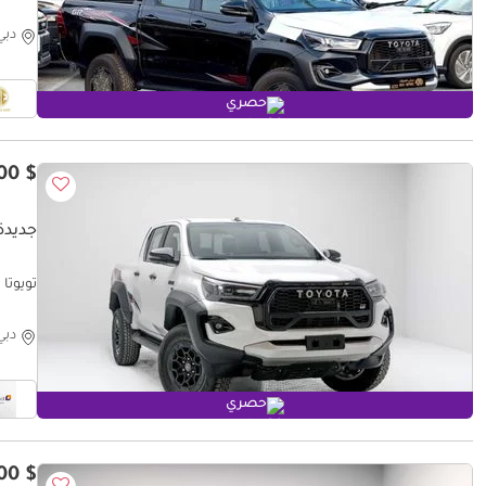
دبي
حصري
$ 47,100
جديدة ت
تويوتا هيلوكس ck | Export Only
دبي
حصري
$ 39,700