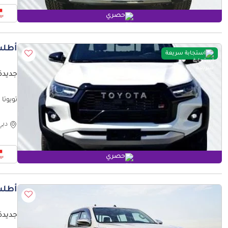
حصري
أطلب
استجابة سريعة
جديدة ت
T ONLY
دبي
حصري
أطلب
جديدة