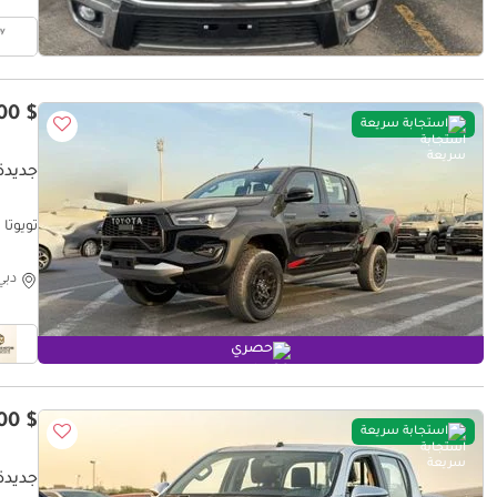
$ 48,500
استجابة سريعة
جديدة ت
تويوتا هيلوكس ull option
دبي
حصري
$ 37,800
استجابة سريعة
جديدة تو