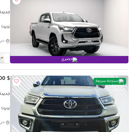
جديدة
تويوتا هيلوكس  Export Only
دبي
حصري
$ 37,300
استجابة سريعة
جديدة 
ONLY )
دبي