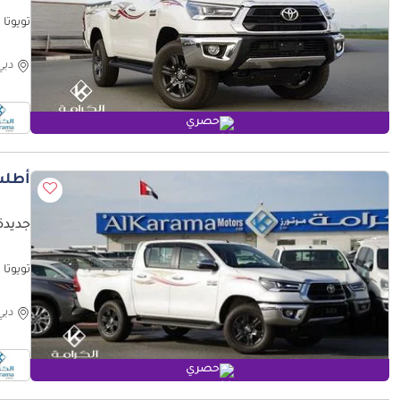
GCC Specs (لل
دبي
حصري
أطلب
جديدة
nsmission
دبي
حصري