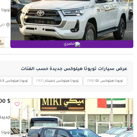
تويوتا هيلوكس with diff lock
دبي
حصري
عرض سيارات تويوتا هيلوكس جديدة حسب الفئات
تويوتا هيلوكس GL
‏(168)
تويوتا هيلوكس إدفينتار
‏(163)
تويوتا هيلوكس GLX
$ 48,500
جديدة
تويوتا هيلوكس 6