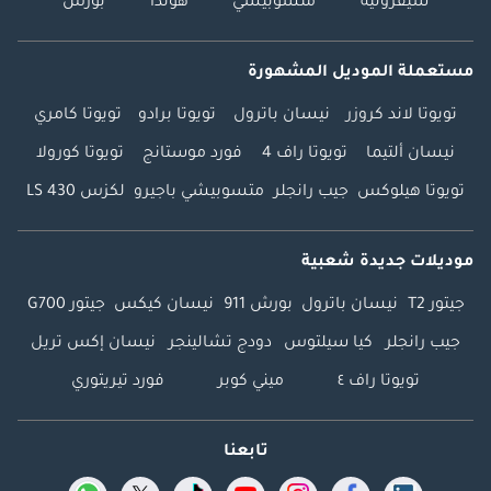
شيفروليه
متسوبيشي
هوندا
بورش
مستعملة الموديل المشهورة
تويوتا لاند كروزر
نيسان باترول
تويوتا برادو
تويوتا كامري
نيسان ألتيما
تويوتا راف 4
فورد موستانج
تويوتا كورولا
تويوتا هيلوكس
جيب رانجلر
متسوبيشي باجيرو
لكزس LS 430
موديلات جديدة شعبية
جيتور T2
نيسان باترول
بورش 911
نيسان كيكس
جيتور G700
جيب رانجلر
كيا سيلتوس
دودج تشالينجر
نيسان إكس تريل
تويوتا راف ٤
ميني كوبر
فورد تيريتوري
تابعنا