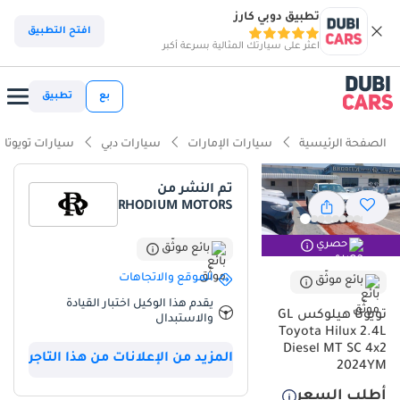
تطبيق دوبي كارز
ذكاء دوبي كارز
افتح التطبيق
اعثر على سيارتك المثالية بسرعة أكبر
ذكاء دوبيكارز
بع
تطبيق
أبرز المواصفات
الصفحة الرئيسية
سيارات الإمارات
سيارات دبي
سيارات تويوتا
أقل معدل استهلاك في فئته
تم النشر من
RHODIUM MOTORS
أعلى خلوص أرضي في فئته
حصري
أقل تكلفة تشغيل في فئتها
بائع موثّق
الموقع والاتجاهات
بائع موثّق
ملخص
يقدم هذا الوكيل اختبار القيادة
تويوتا هيلوكس GL
والاستبدال
تُمثل تويوتا هايلكس GL موديل 2026 المعيار الذهبي للمتانة والموثوقية في
Toyota Hilux 2.4L
سوق دول مجلس التعاون الخليجي، حيث تُقدم تجربة ملكية جديدة كلياً
Diesel MT SC 4x2
المزيد من الإعلانات من هذا التاجر
لمن يُقدّرون سلامة المحرك فوق كل شيء. يُعدّ لونها الأبيض الخارجي
2024YM
الأكثر رواجاً في الإمارات العربية المتحدة والمملكة العربية السعودية، مما
أطلب السعر
يضمن أقصى قدر من انعكاس الحرارة وأعلى قيمة إعادة بيع ممكنة عند