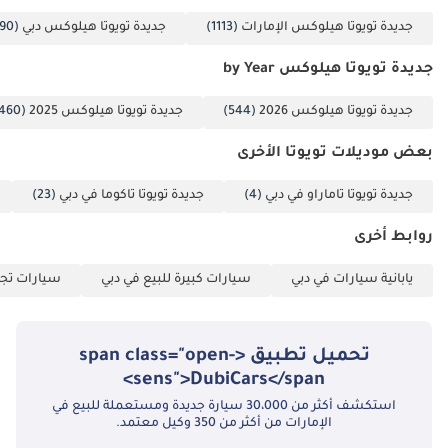
الخلاصة
جديدة تويوتا هيلوكس الإمارات
(1113)
جديدة تويوتا هيلوكس دبي
(1090)
للمشتري الذي يبحث عن شاحنة بيك أب متينة بحالة ممتازة، تحافظ على
قيمتها بشكل أفضل من معظم المركبات الأخرى في دول مجلس التعاون
جديدة تويوتا هيلوكس by Year
الخليجي، تُعدّ تويوتا هايلكس GL موديل 2026 الخيار الأمثل. فمزيجها النادر
من محرك الديزل وناقل الحركة اليدوي، بالإضافة إلى لونها الجذاب عند إعادة
جديدة تويوتا هيلوكس 2026
(544)
جديدة تويوتا هيلوكس 2025
(460)
البيع، يجعلها مطلوبة بشدة وجاهزة لعقد آخر من الخدمة الموثوقة.
بعض موديلات تويوتا الأخرى
تم إنشاء هذه الإحصاءات بواسطة الذكاء الاصطناعي اعتماداً على بيانات
خبراء السوق. يُرجى دائماً فحص السيارة قبل الشراء.
جديدة تويوتا تاماراو في دبي
(4)
جديدة تويوتا تاكوما في دبي
(23)
روابط أخرى
يابانية سيارات في دبي
سيارات كبيرة للبيع في دبي
سيارات تجا
تحميل تطبيق <span class="open-
sens">DubiCars</span>
استكشف أكثر من 30،000 سيارة جديدة ومستعملة للبيع في
الإمارات من أكثر من 350 وكيل معتمد.