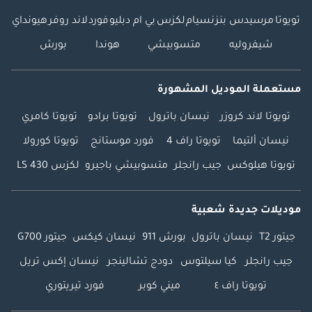
تويوتا
مرسيدس بنز
نسيام
لكزس
بي ام دبليو
فورد
لاند روفر
هيونداي
شيفروليه
متسوبيشي
هوندا
بورش
مستعملة الموديل المشهورة
تويوتا لاند كروزر
نيسان باترول
تويوتا برادو
تويوتا كامري
نيسان ألتيما
تويوتا راف 4
فورد موستانج
تويوتا كورولا
تويوتا هيلوكس
جيب رانجلر
متسوبيشي باجيرو
لكزس LS 430
موديلات جديدة شعبية
جيتور T2
نيسان باترول
بورش 911
نيسان كيكس
جيتور G700
جيب رانجلر
كيا سيلتوس
دودج تشالينجر
نيسان إكس تريل
تويوتا راف ٤
ميني كوبر
فورد تيريتوري