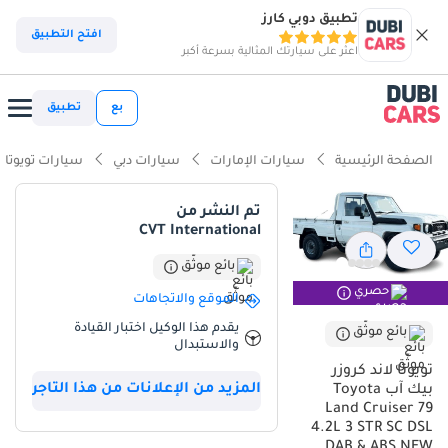
تطبيق دوبي كارز
افتح التطبيق
اعثر على سيارتك المثالية بسرعة أكبر
بع
تطبيق
الصفحة الرئيسية
سيارات الإمارات
سيارات دبي
سيارات تويوتا
تم النشر من
CVT International
بائع موثّق
حصري
الموقع والاتجاهات
يقدم هذا الوكيل اختبار القيادة
بائع موثّق
والاستبدال
تويوتا لاند كروزر
المزيد من الإعلانات من هذا التاجر
بيك آب Toyota
Land Cruiser 79
4.2L 3 STR SC DSL
DAB & ABS NEW