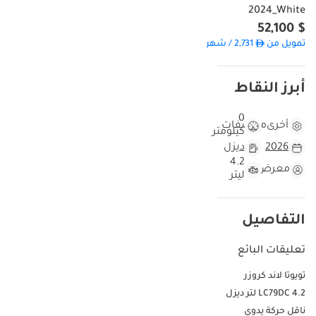
2024_White
$ 52,100
تمويل من
2,731
/ شهر
أبرز النقاط
0
أخرى
مواصفات
كيلومتر
2026
ديزل
4.2
معرض
ليتر
التفاصيل
تعليقات البائع
تويوتا لاند كروزر
LC79DC 4.2 لتر ديزل
ناقل حركة يدوي