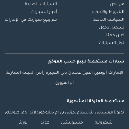
من نحن
السيارات الجديدة
الشروط والأحكام
أخبار السيارات
السياسة الخاصة
قم ببيع سيارتك في الإمارات
تسجيل دخول
اعلن معنا
تجار السيارات
سيارات مستعملة
للبيع
حسب الموقع
الإمارات
أبوظبي
العين
عجمان
دبي
الفجيرة
رأس الخيمة
الشارقة
أم القيوين
مستعملة الماركة المشهورة
تويوتا
مرسيدس بنز
نسيام
لكزس
بي ام دبليو
فورد
لاند روفر
هيونداي
شيفروليه
متسوبيشي
هوندا
بورش