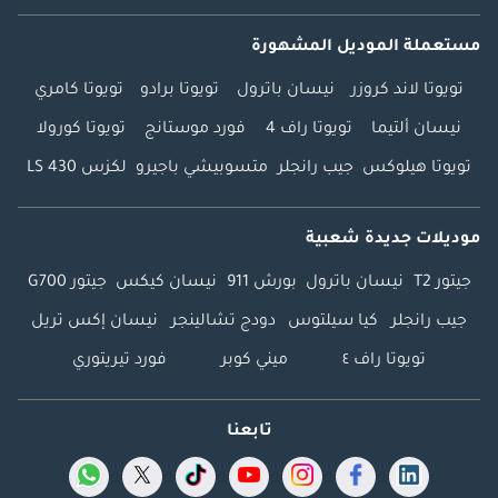
مستعملة الموديل المشهورة
تويوتا لاند كروزر
نيسان باترول
تويوتا برادو
تويوتا كامري
نيسان ألتيما
تويوتا راف 4
فورد موستانج
تويوتا كورولا
تويوتا هيلوكس
جيب رانجلر
متسوبيشي باجيرو
لكزس LS 430
موديلات جديدة شعبية
جيتور T2
نيسان باترول
بورش 911
نيسان كيكس
جيتور G700
جيب رانجلر
كيا سيلتوس
دودج تشالينجر
نيسان إكس تريل
تويوتا راف ٤
ميني كوبر
فورد تيريتوري
تابعنا