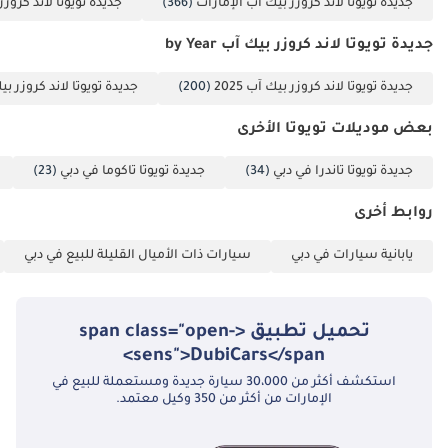
جديدة تويوتا لاند كروزر بيك آب الإمارات
(366)
جديدة تويوتا لاند كروز
جديدة تويوتا لاند كروزر بيك آب by Year
جديدة تويوتا لاند كروزر بيك آب 2025
(200)
جديدة تويوتا لاند كروزر بيك آ
بعض موديلات تويوتا الأخرى
جديدة تويوتا تاندرا في دبي
(34)
جديدة تويوتا تاكوما في دبي
(23)
روابط أخرى
يابانية سيارات في دبي
سيارات ذات الأميال القليلة للبيع في دبي
تحميل تطبيق <span class="open-
sens">DubiCars</span>
استكشف أكثر من 30،000 سيارة جديدة ومستعملة للبيع في
الإمارات من أكثر من 350 وكيل معتمد.