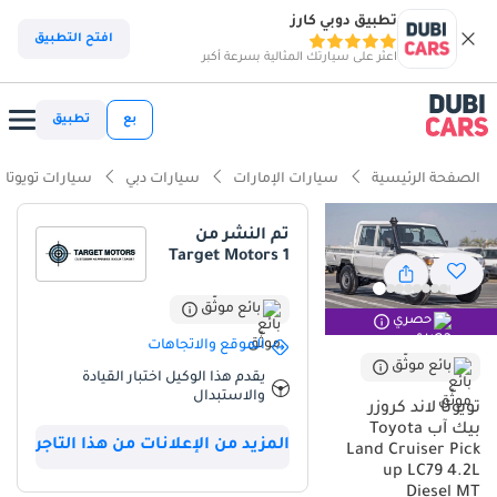
تطبيق دوبي كارز
افتح التطبيق
اعثر على سيارتك المثالية بسرعة أكبر
بع
تطبيق
الصفحة الرئيسية
سيارات الإمارات
سيارات دبي
سيارات تويوتا
تم النشر من
Target Motors 1
بائع موثّق
حصري
الموقع والاتجاهات
بائع موثّق
يقدم هذا الوكيل اختبار القيادة
والاستبدال
تويوتا لاند كروزر
بيك آب Toyota
المزيد من الإعلانات من هذا التاجر
Land Cruiser Pick
up LC79 4.2L
Diesel MT