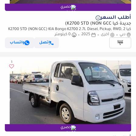
حصري
أطلب السعر
جديدة كيا K2700 STD (NON GCC)
كيا K2700 STD (NON GCC) KIA Bongo K2700 2.7L Diesel, Pickup, RWD, 2
دبي
أخرى
2025
0 كيلومتر
Doors, Single Cabin, Manual Transmission, Model 2025 (للتصدير فقط)
إتصل
واتساب
حصري