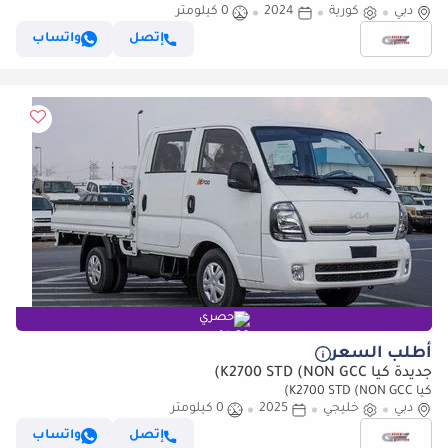
دبي
كورية
2024
0 كيلومتر
إتصل
واتساب
حصري
أطلب السعر
جديدة كيا K2700 STD (NON GCC)
كيا K2700 STD (NON GCC)
دبي
خليجي
2025
0 كيلومتر
إتصل
واتساب