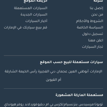
شركة
خريطة الموقع
إتصل بنا
السيارات المستعملة
من نحن
السيارات الجديدة
الشروط والأحكام
أخبار السيارات
السياسة الخاصة
قم ببيع سيارتك في الإمارات
تسجيل دخول
اعلن معنا
تجار السيارات
سيارات مستعملة
للبيع
حسب الموقع
الإمارات
أبوظبي
العين
عجمان
دبي
الفجيرة
رأس الخيمة
الشارقة
أم القيوين
مستعملة الماركة المشهورة
تويوتا
مرسيدس بنز
نسيام
لكزس
بي ام دبليو
فورد
لاند روفر
هيونداي