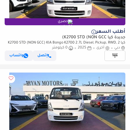
حصري
أطلب السعر
جديدة كيا K2700 STD (NON GCC)
كيا K2700 STD (NON GCC) KIA Bongo K2700 2.7L Diesel, Pickup, RWD, 2
دبي
أخرى
2025
0 كيلومتر
Doors, Single Cabin, Manual Transmission, Model 2025 (للتصدير فقط)
إتصل
واتساب