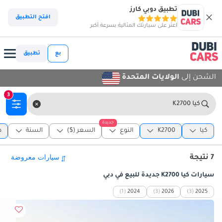
تطبيق دوبي كارز
افتح التطبيق
اعثر على سيارتك المثالية بسرعة أكبر
بع
تطبيق
الشحن إلى
الولايات المتحدة
3
كيا K2700
جديدة
كيا
K2700
النوع
السعر ($)
السنة
د
7 نتيجة
سيارات كيا K2700 جديدة للبيع في دبي
(1)
2024
(3)
2026
(3)
2025