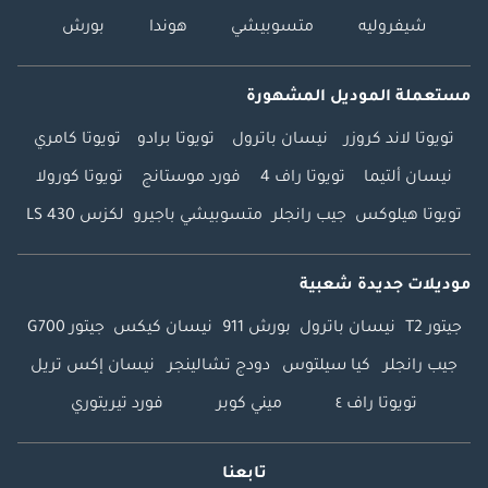
شيفروليه
متسوبيشي
هوندا
بورش
مستعملة الموديل المشهورة
تويوتا لاند كروزر
نيسان باترول
تويوتا برادو
تويوتا كامري
نيسان ألتيما
تويوتا راف 4
فورد موستانج
تويوتا كورولا
تويوتا هيلوكس
جيب رانجلر
متسوبيشي باجيرو
لكزس LS 430
موديلات جديدة شعبية
جيتور T2
نيسان باترول
بورش 911
نيسان كيكس
جيتور G700
جيب رانجلر
كيا سيلتوس
دودج تشالينجر
نيسان إكس تريل
تويوتا راف ٤
ميني كوبر
فورد تيريتوري
تابعنا