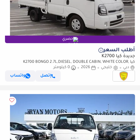
حصري
أطلب السعر
جديدة كيا K2700
كيا K2700 BONGO 2.7L,DIESEL, DOUBLE CABIN, WHITE COLOR,
دبي
خليجي
2026
0 كيلومتر
MONITOR, 4 DOORS ,MODEL 2023 FOR EXPORT
إتصل
واتساب