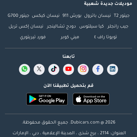
موديلات جديدة شعبية
جيتور T2
نيسان باترول
بورش 911
نيسان كيكس
جيتور G700
جيب رانجلر
كيا سيلتوس
دودج تشالينجر
نيسان إكس تريل
تويوتا راف ٤
ميني كوبر
فورد تيريتوري
تابعنا
قم بتحميل تطبيقنا الآن
Dubicars.com @ 2026. جميع الحقوق محفوظة.
العنوان: 2114 ، برج شذى ، المدينة الإعلامية ، دبي ، الإمارات