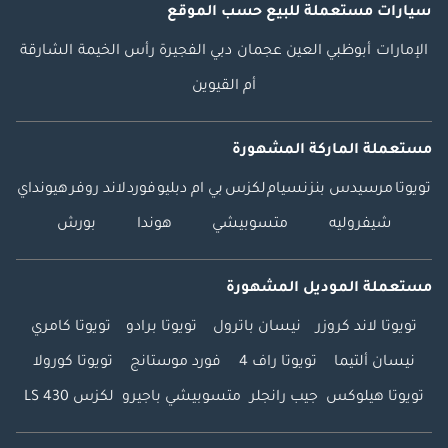
سيارات مستعملة
للبيع
حسب الموقع
الإمارات
أبوظبي
العين
عجمان
دبي
الفجيرة
رأس الخيمة
الشارقة
أم القيوين
مستعملة الماركة المشهورة
تويوتا
مرسيدس بنز
نسيام
لكزس
بي ام دبليو
فورد
لاند روفر
هيونداي
شيفروليه
متسوبيشي
هوندا
بورش
مستعملة الموديل المشهورة
تويوتا لاند كروزر
نيسان باترول
تويوتا برادو
تويوتا كامري
نيسان ألتيما
تويوتا راف 4
فورد موستانج
تويوتا كورولا
تويوتا هيلوكس
جيب رانجلر
متسوبيشي باجيرو
لكزس LS 430