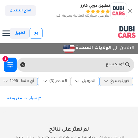
تطبيق دوبي كارز
افتح التطبيق
اعثر على سيارتك المثالية بسرعة أكبر
بع
تطبيق
الشحن إلى
الولايات المتحدة
3
كوينجسيغ
كوينجسيغ
الموديل
السعر ($)
أي منها - 1996
لم نعثر على نتائج