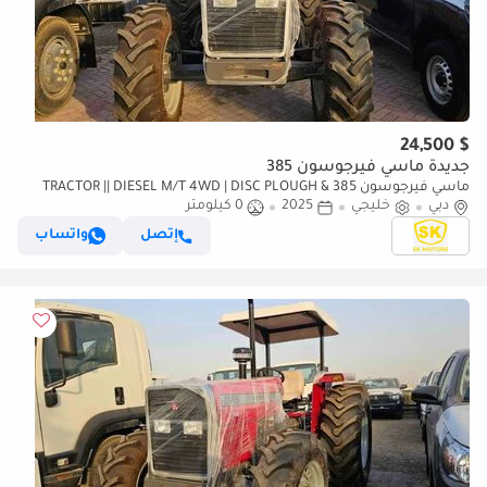
$ 24,500
جديدة ماسي فيرجوسون 385
ماسي فيرجوسون 385 TRACTOR || DIESEL M/T 4WD | DISC PLOUGH &
دبي
خليجي
2025
WITH HARROW (CODE # 69072)
0 كيلومتر
إتصل
واتساب