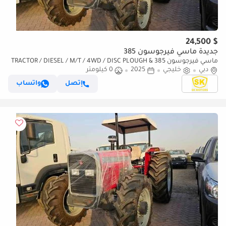
$ 24,500
جديدة ماسي فيرجوسون 385
ماسي فيرجوسون 385 TRACTOR / DIESEL / M/T / 4WD / DISC PLOUGH &
دبي
خليجي
2025
WITH HARROW (CODE # 69072)
0 كيلومتر
إتصل
واتساب