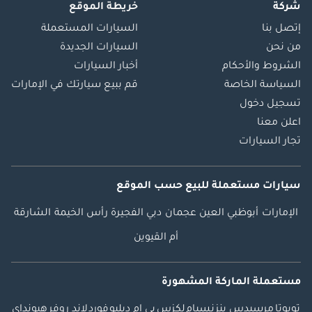
شركة
خريطة الموقع
إتصل بنا
السيارات المستعملة
من نحن
السيارات الجديدة
الشروط والأحكام
أخبار السيارات
السياسة الخاصة
قم ببيع سيارتك في الإمارات
تسجيل دخول
اعلن معنا
تجار السيارات
سيارات مستعملة
للبيع
حسب الموقع
الإمارات
أبوظبي
العين
عجمان
دبي
الفجيرة
رأس الخيمة
الشارقة
أم القيوين
مستعملة الماركة المشهورة
تويوتا
مرسيدس بنز
نسيام
لكزس
بي ام دبليو
فورد
لاند روفر
هيونداي