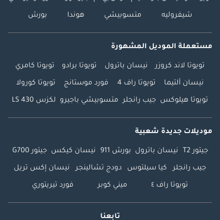
شيفروليه
متسوبيشي
هوندا
بورش
مستعملة الموديل المشهورة
تويوتا لاند كروزر
نيسان باترول
تويوتا برادو
تويوتا كامري
نيسان ألتيما
تويوتا راف 4
فورد موستانج
تويوتا كورولا
تويوتا هيلوكس
جيب رانجلر
متسوبيشي باجيرو
لكزس LS 430
موديلات جديدة شعبية
جيتور T2
نيسان باترول
بورش 911
نيسان كيكس
جيتور G700
جيب رانجلر
كيا سيلتوس
دودج تشالينجر
نيسان إكس تريل
تويوتا راف ٤
ميني كوبر
فورد تيريتوري
تابعنا