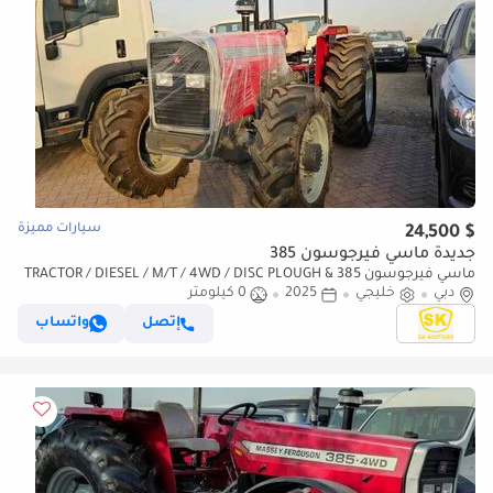
سيارات مميزة
$ 24,500
جديدة ماسي فيرجوسون 385
ماسي فيرجوسون 385 TRACTOR / DIESEL / M/T / 4WD / DISC PLOUGH &
دبي
خليجي
2025
WITH HARROW (CODE # 69072)
0 كيلومتر
إتصل
واتساب