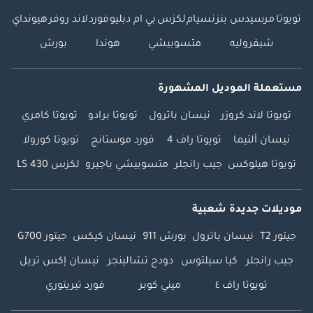
تويوتا
مرسيدس بنز
نسيام
لكزس
بي ام دبليو
فورد
لاند روفر
هيونداي
شيفروليه
متسوبيشي
هوندا
بورش
مستعملة الموديل المشهورة
تويوتا لاند كروزر
نيسان باترول
تويوتا برادو
تويوتا كامري
نيسان ألتيما
تويوتا راف 4
فورد موستانج
تويوتا كورولا
تويوتا هيلوكس
جيب رانجلر
متسوبيشي باجيرو
لكزس LS 430
موديلات جديدة شعبية
جيتور T2
نيسان باترول
بورش 911
نيسان كيكس
جيتور G700
جيب رانجلر
كيا سيلتوس
دودج تشالينجر
نيسان إكس تريل
تويوتا راف ٤
ميني كوبر
فورد تيريتوري