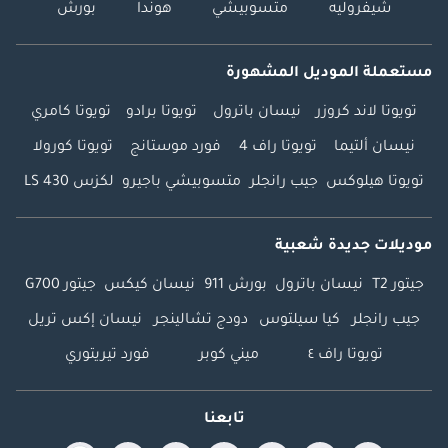
شيفروليه
متسوبيشي
هوندا
بورش
مستعملة الموديل المشهورة
تويوتا لاند كروزر
نيسان باترول
تويوتا برادو
تويوتا كامري
نيسان ألتيما
تويوتا راف 4
فورد موستانج
تويوتا كورولا
تويوتا هيلوكس
جيب رانجلر
متسوبيشي باجيرو
لكزس LS 430
موديلات جديدة شعبية
جيتور T2
نيسان باترول
بورش 911
نيسان كيكس
جيتور G700
جيب رانجلر
كيا سيلتوس
دودج تشالينجر
نيسان إكس تريل
تويوتا راف ٤
ميني كوبر
فورد تيريتوري
تابعنا