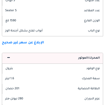
عدد الأبواب
5 أبواب
عدد المقاعد
5 Seater
الوزن الفارغ
1590 كغ
نوع الباب
أبواب تفتح بشكل أجنحة الوز
الإبلاغ عن سعر غير صحيح
المحرك/الموتور
نوع الوقود
بترول
سعة المحرك
1.6 ليتر
الطاقة الحصانية
201 حصان
عزم الدوران
280 نيوتن-متر