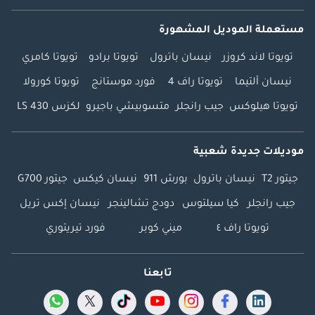
مستعملة الموديل المشهورة
تويوتا لاند كروزر
نيسان باترول
تويوتا برادو
تويوتا كامري
نيسان ألتيما
تويوتا راف 4
فورد موستانج
تويوتا كورولا
تويوتا هيلوكس
جيب رانجلر
متسوبيشي باجيرو
لكزس LS 430
موديلات جديدة شعبية
جيتور T2
نيسان باترول
بورش 911
نيسان كيكس
جيتور G700
جيب رانجلر
كيا سيلتوس
دودج تشالينجر
نيسان إكس تريل
تويوتا راف ٤
ميني كوبر
فورد تيريتوري
تابعنا