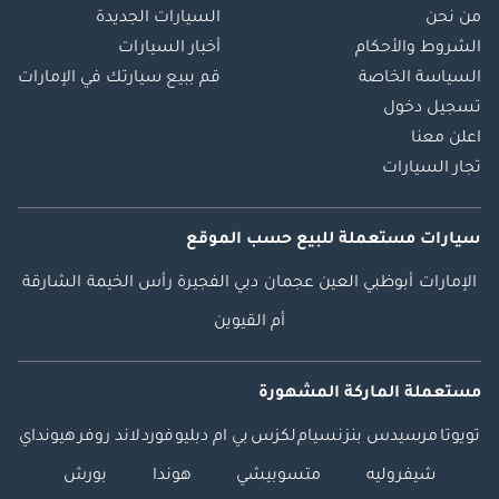
من نحن
السيارات الجديدة
الشروط والأحكام
أخبار السيارات
السياسة الخاصة
قم ببيع سيارتك في الإمارات
تسجيل دخول
اعلن معنا
تجار السيارات
سيارات مستعملة
للبيع
حسب الموقع
الإمارات
أبوظبي
العين
عجمان
دبي
الفجيرة
رأس الخيمة
الشارقة
أم القيوين
مستعملة الماركة المشهورة
تويوتا
مرسيدس بنز
نسيام
لكزس
بي ام دبليو
فورد
لاند روفر
هيونداي
شيفروليه
متسوبيشي
هوندا
بورش