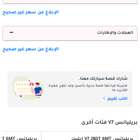
الإبلاغ عن سعر غير صحيح
العجلات والإطارات
الإبلاغ عن سعر غير صحيح
شارك قصة سيارتك معنا.
فتجربة قيادتها قصة جديرة بالسرد وقد تكون مفيدة
لقارىء ما.
اكتب تقييم
بريليانس V7 فئات أخرى
بريليانس V7 280T 6MT إيليت
بريليانس V7 280T 6MT ديلوكس