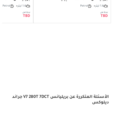
1.6 ليتر
Petrol
1.6 ليتر
Petrol
بدءا من
بدءا من
TBD
TBD
الأسئلة المتكررة عن بريليانس V7 280T 7DCT جراند
ديلوكس