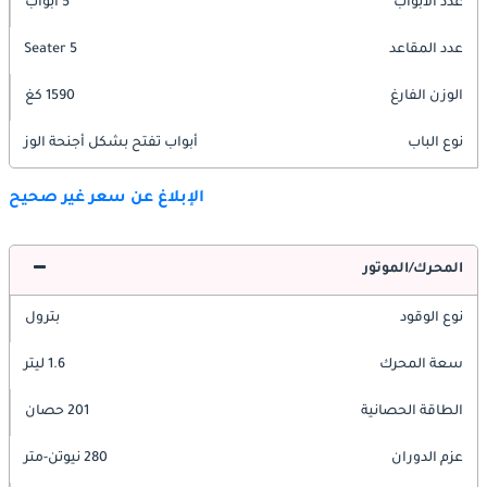
عدد الأبواب
5 أبواب
عدد المقاعد
5 Seater
الوزن الفارغ
1590 كغ
نوع الباب
أبواب تفتح بشكل أجنحة الوز
الإبلاغ عن سعر غير صحيح
المحرك/الموتور
نوع الوقود
بترول
سعة المحرك
1.6 ليتر
الطاقة الحصانية
201 حصان
عزم الدوران
280 نيوتن-متر