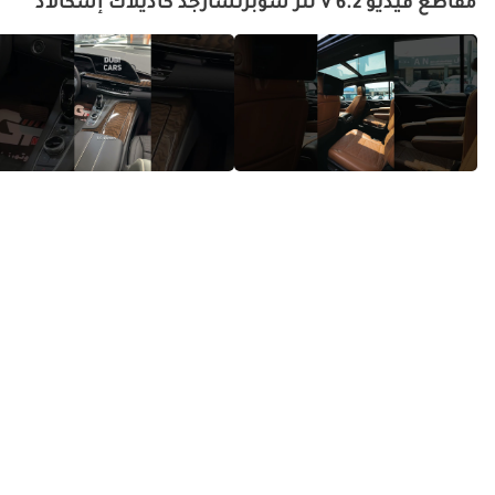
مقاطع فيديو V 6.2 لتر سوبرتشارجد كاديلاك إسكالاد
سيارة إسكاليد السوداء الوحشية
كاديلاك إسكاليد - ملك سيارات
بمحرك V8 بقوة 420 حصان!
الدفع الرباعي الفاخرة