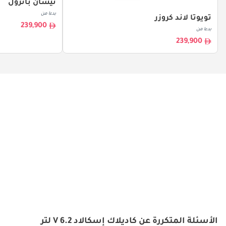
نيسان باترول
بدءا من
تويوتا لاند كروزر
239,900
بدءا من
239,900
الأسئلة المتكررة عن كاديلاك إسكالاد V 6.2 لتر