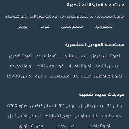
مستعملة الماركة المشهورة
تويوتا
مرسيدس بنز
نسيام
لكزس
بي ام دبليو
فورد
لاند روفر
هيونداي
شيفروليه
متسوبيشي
هوندا
بورش
مستعملة الموديل المشهورة
تويوتا لاند كروزر
نيسان باترول
تويوتا برادو
تويوتا كامري
نيسان ألتيما
تويوتا راف 4
فورد موستانج
تويوتا كورولا
تويوتا هيلوكس
جيب رانجلر
متسوبيشي باجيرو
لكزس LS 430
موديلات جديدة شعبية
جيتور T2
نيسان باترول
بورش 911
نيسان كيكس
جيتور G700
جيب رانجلر
كيا سيلتوس
دودج تشالينجر
نيسان إكس تريل
تويوتا راف ٤
ميني كوبر
فورد تيريتوري