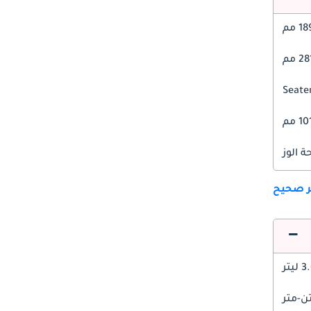
1 مم
2 مم
10 مم
 الوز
ير صحيح
 ليتر