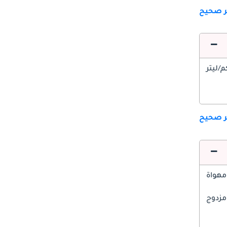
ير صحيح
ير صحيح
مهواة
مزدوج