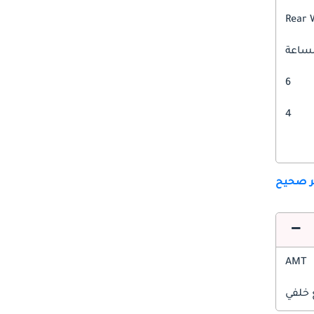
Rear 
6
4
ير صحيح
AMT
 خلفي