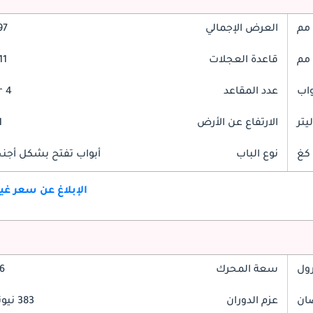
العرض الإجمالي
897
قاعدة العجلات
811
عدد المقاعد
4 Seater
الارتفاع عن الأرض
1
نوع الباب
أبواب تفتح بشكل أجنحة
الإبلاغ عن سعر غ
رول
سعة المحرك
3.6
عزم الدوران
383 نيوتن-متر