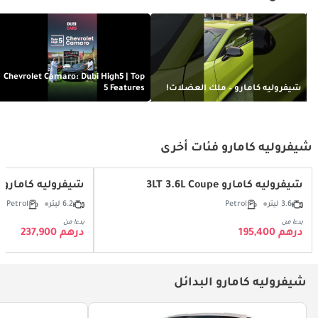
Chevrolet Camaro: Dubi High5 | Top
شيفروليه كامارو – ملك العضلات!
5 Features
شيفروليه كامارو فئات أخرى
شيفروليه كامارو 3LT 3.6L Coupe
شيفروليه كامارو SS 6.2L Coupe
3.6 ليتر
Petrol
6.2 ليتر
Petrol
بدءا من
بدءا من
درهم 195,400
درهم 237,900
شيفروليه كامارو البدائل