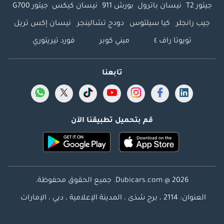
جيتور T2
نيسان باترول
بورش 911
نيسان كيكس
جيتور G700
جيب رانجلر
كيا سيلتوس
دودج تشالينجر
نيسان إكس تريل
تويوتا راف ٤
ميني كوبر
فورد تيريتوري
تابعنا
قم بتحميل تطبيقنا الآن
Dubicars.com @ 2026. جميع الحقوق محفوظة.
العنوان: 2114 ، برج شذى ، المدينة الإعلامية ، دبي ، الإمارات