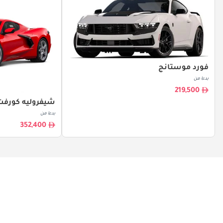
فورد موستانج
بدءا من
219,500
شيفروليه كورفت
بدءا من
352,400