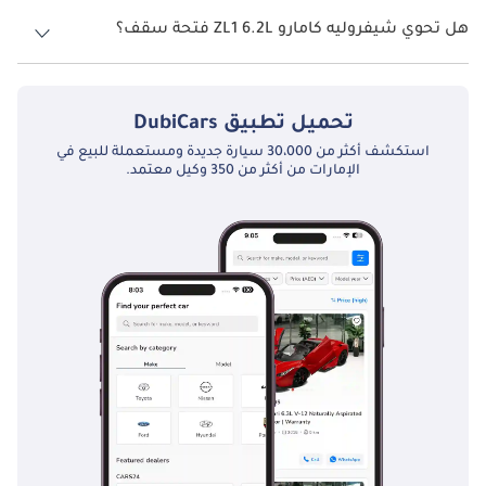
نظام الدفع في شيفروليه كامارو Rear Wheel Drive ZL1 6.2L.
هل تحوي شيفروليه كامارو ZL1 6.2L فتحة سقف؟
نعم توفر شيفروليه كامارو ZL1 6.2L فتحة السقف كخيار.
تحميل تطبيق
DubiCars
استكشف أكثر من 30،000 سيارة جديدة ومستعملة للبيع في
الإمارات من أكثر من 350 وكيل معتمد.