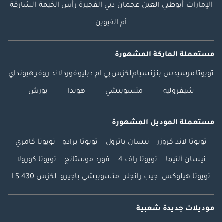
الإمارات
أبوظبي
العين
عجمان
دبي
الفجيرة
رأس الخيمة
الشارقة
أم القيوين
مستعملة الماركة المشهورة
تويوتا
مرسيدس بنز
نسيام
لكزس
بي ام دبليو
فورد
لاند روفر
هيونداي
شيفروليه
متسوبيشي
هوندا
بورش
مستعملة الموديل المشهورة
تويوتا لاند كروزر
نيسان باترول
تويوتا برادو
تويوتا كامري
نيسان ألتيما
تويوتا راف 4
فورد موستانج
تويوتا كورولا
تويوتا هيلوكس
جيب رانجلر
متسوبيشي باجيرو
لكزس LS 430
موديلات جديدة شعبية