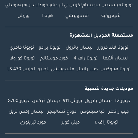
تويوتا
مرسيدس بنز
نسيام
لكزس
بي ام دبليو
فورد
لاند روفر
هيونداي
شيفروليه
متسوبيشي
هوندا
بورش
مستعملة الموديل المشهورة
تويوتا لاند كروزر
نيسان باترول
تويوتا برادو
تويوتا كامري
نيسان ألتيما
تويوتا راف 4
فورد موستانج
تويوتا كورولا
تويوتا هيلوكس
جيب رانجلر
متسوبيشي باجيرو
لكزس LS 430
موديلات جديدة شعبية
جيتور T2
نيسان باترول
بورش 911
نيسان كيكس
جيتور G700
جيب رانجلر
كيا سيلتوس
دودج تشالينجر
نيسان إكس تريل
تويوتا راف ٤
ميني كوبر
فورد تيريتوري