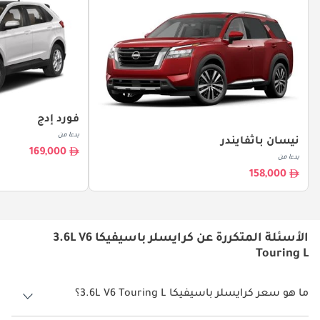
فورد إدج
بدءا من
نيسان باثفايندر
169,000
بدءا من
158,000
الأسئلة المتكررة عن كرايسلر باسيفيكا 3.6L V6
Touring L
ما هو سعر كرايسلر باسيفيكا 3.6L V6 Touring L؟
سعر كرايسلر باسيفيكا 3.6L V6 Touring L هو درهم 144,900.