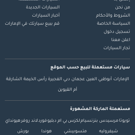
من نحن
السيارات الجديدة
الشروط والأحكام
أخبار السيارات
السياسة الخاصة
قم ببيع سيارتك في الإمارات
تسجيل دخول
اعلن معنا
تجار السيارات
سيارات مستعملة
للبيع
حسب الموقع
الإمارات
أبوظبي
العين
عجمان
دبي
الفجيرة
رأس الخيمة
الشارقة
أم القيوين
مستعملة الماركة المشهورة
تويوتا
مرسيدس بنز
نسيام
لكزس
بي ام دبليو
فورد
لاند روفر
هيونداي
شيفروليه
متسوبيشي
هوندا
بورش