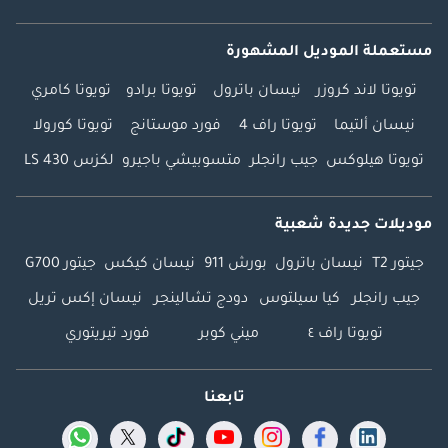
مستعملة الموديل المشهورة
تويوتا لاند كروزر
نيسان باترول
تويوتا برادو
تويوتا كامري
نيسان ألتيما
تويوتا راف 4
فورد موستانج
تويوتا كورولا
تويوتا هيلوكس
جيب رانجلر
متسوبيشي باجيرو
لكزس LS 430
موديلات جديدة شعبية
جيتور T2
نيسان باترول
بورش 911
نيسان كيكس
جيتور G700
جيب رانجلر
كيا سيلتوس
دودج تشالينجر
نيسان إكس تريل
تويوتا راف ٤
ميني كوبر
فورد تيريتوري
تابعنا