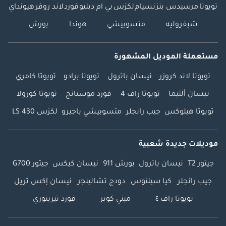
تويوتا
مرسيدس بنز
نسيام
لكزس
بي ام دبليو
فورد
لاند روفر
هيونداي
شيفروليه
متسوبيشي
هوندا
بورش
مستعملة الموديل المشهورة
تويوتا لاند كروزر
نيسان باترول
تويوتا برادو
تويوتا كامري
نيسان ألتيما
تويوتا راف 4
فورد موستانج
تويوتا كورولا
تويوتا هيلوكس
جيب رانجلر
متسوبيشي باجيرو
لكزس LS 430
موديلات جديدة شعبية
جيتور T2
نيسان باترول
بورش 911
نيسان كيكس
جيتور G700
جيب رانجلر
كيا سيلتوس
دودج تشالينجر
نيسان إكس تريل
تويوتا راف ٤
ميني كوبر
فورد تيريتوري