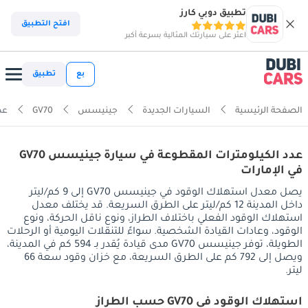
تطبيق دوبي كارز
افتح التطبيق
اعثر على سيارتك المثالية بسرعة أكبر
بع
تطبيق
الصفحة الرئيسية
السيارات الجديدة
جينيسس
GV70
عد
عدد الكيلومترات المقطوعة في سيارة جينيسس GV70
في الإمارات
يصل معدل استهلاك الوقود في جينيسس GV70 إلى 9 كم/ليتر
داخل المدينة 12 كم/ليتر على الطرق السريعة. قد يختلف معدل
استهلاك الوقود الفعلي باختلاف الطراز، ونوع ناقل الحركة، ونوع
الوقود، وعادات القيادة الشخصية. سواءً للتنقلات اليومية أو الرحلات
الطويلة، توفر جينيسس GV70 مدى قيادة يُقدر بـ 594 كم في المدينة،
ويصل إلى 792 كم على الطرق السريعة، مع خزان وقود سعة 66
ليتر.
استهلاك الوقود في GV70 حسب الطراز