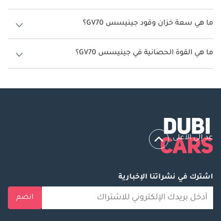
يتراوح استهلاك الوقود لسيارة جينيسس GV70 بين 8 كم/ليتر - 9 كم/ليتر.
ما هي سعة خزان وقود جينيسس GV70؟
سعة خزان وقود جينيسس GV70 66 ليتر.
ما هي القوة الحصانية في جينيسس GV70؟
تنتج جينيسس GV70 قوة 304 حصان - 380 حصان.
عد إلى الأعلى
اشترك في نشراتنا الإخبارية
انضم