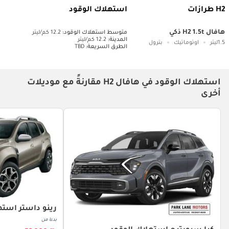
H2 طرازات
استهلاك الوقود
هافال H2 1.5t ذكي
متوسط ​​استهلاك الوقود:
12.2 كم/ليتر
المدينة:
12.2 كم/ليتر
1.5ليتر
اوتوماتيك
بترول
الطرق السريعة:
TBD
استهلاك الوقود في هافال H2 مقارنةً مع موديلات
أخرى
رينو داستر استه
بدءا من