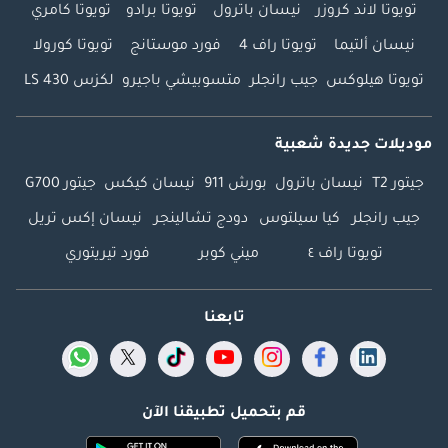
تويوتا لاند كروزر
نيسان باترول
تويوتا برادو
تويوتا كامري
نيسان ألتيما
تويوتا راف 4
فورد موستانج
تويوتا كورولا
تويوتا هيلوكس
جيب رانجلر
متسوبيشي باجيرو
لكزس LS 430
موديلات جديدة شعبية
جيتور T2
نيسان باترول
بورش 911
نيسان كيكس
جيتور G700
جيب رانجلر
كيا سيلتوس
دودج تشالينجر
نيسان إكس تريل
تويوتا راف ٤
ميني كوبر
فورد تيريتوري
تابعنا
قم بتحميل تطبيقنا الآن