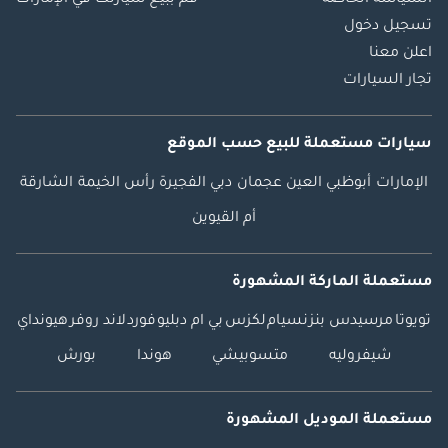
السياسة الخاصة
قم ببيع سيارتك في الإمارات
تسجيل دخول
اعلن معنا
تجار السيارات
سيارات مستعملة
للبيع
حسب الموقع
الإمارات
أبوظبي
العين
عجمان
دبي
الفجيرة
رأس الخيمة
الشارقة
أم القيوين
مستعملة الماركة المشهورة
تويوتا
مرسيدس بنز
نسيام
لكزس
بي ام دبليو
فورد
لاند روفر
هيونداي
شيفروليه
متسوبيشي
هوندا
بورش
مستعملة الموديل المشهورة