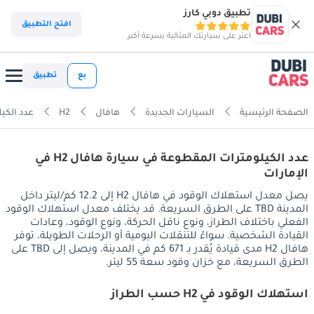
تطبيق دوبي كارز
افتح التطبيق
اعثر على سيارتك المثالية بسرعة أكبر
بع
تطبيق
الصفحة الرئيسية
السيارات الجديدة
هافال
H2
عدد الكي
عدد الكيلومترات المقطوعة في سيارة هافال H2 في
الإمارات
يصل معدل استهلاك الوقود في هافال H2 إلى 12.2 كم/ليتر داخل
المدينة TBD على الطرق السريعة. قد يختلف معدل استهلاك الوقود
الفعلي باختلاف الطراز، ونوع ناقل الحركة، ونوع الوقود، وعادات
القيادة الشخصية. سواءً للتنقلات اليومية أو الرحلات الطويلة، توفر
هافال H2 مدى قيادة يُقدر بـ 671 كم في المدينة، ويصل إلى TBD على
الطرق السريعة، مع خزان وقود سعة 55 ليتر.
استهلاك الوقود في H2 حسب الطراز