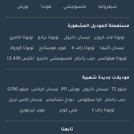
شيفروليه
متسوبيشي
هوندا
بورش
مستعملة الموديل المشهورة
تويوتا لاند كروزر
نيسان باترول
تويوتا برادو
تويوتا كامري
نيسان ألتيما
تويوتا راف 4
فورد موستانج
تويوتا كورولا
تويوتا هيلوكس
جيب رانجلر
متسوبيشي باجيرو
لكزس LS 430
موديلات جديدة شعبية
جيتور T2
نيسان باترول
بورش 911
نيسان كيكس
جيتور G700
جيب رانجلر
كيا سيلتوس
دودج تشالينجر
نيسان إكس تريل
تويوتا راف ٤
ميني كوبر
فورد تيريتوري
تابعنا