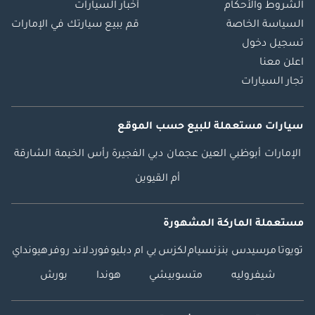
الشروط والأحكام
أخبار السيارات
السياسة الخاصة
قم ببيع سيارتك في الإمارات
تسجيل دخول
اعلن معنا
تجار السيارات
سيارات مستعملة
للبيع
حسب الموقع
الإمارات
أبوظبي
العين
عجمان
دبي
الفجيرة
رأس الخيمة
الشارقة
أم القيوين
مستعملة الماركة المشهورة
تويوتا
مرسيدس بنز
نسيام
لكزس
بي ام دبليو
فورد
لاند روفر
هيونداي
شيفروليه
متسوبيشي
هوندا
بورش