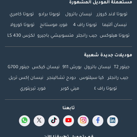
مستعملة الموديل المشهورة
تويوتا لاند كروزر
نيسان باترول
تويوتا برادو
تويوتا كامري
نيسان ألتيما
تويوتا راف 4
فورد موستانج
تويوتا كورولا
تويوتا هيلوكس
جيب رانجلر
متسوبيشي باجيرو
لكزس LS 430
موديلات جديدة شعبية
جيتور T2
نيسان باترول
بورش 911
نيسان كيكس
جيتور G700
جيب رانجلر
كيا سيلتوس
دودج تشالينجر
نيسان إكس تريل
تويوتا راف ٤
ميني كوبر
فورد تيريتوري
تابعنا