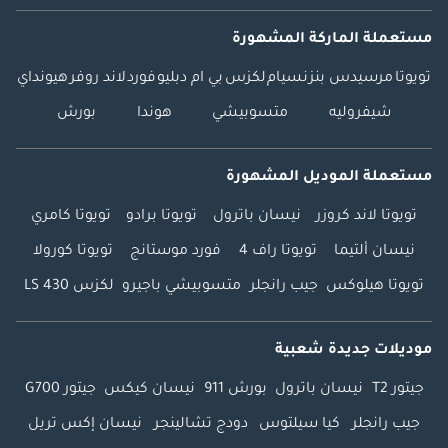
مستعملة الماركة المشهورة
تويوتا
مرسيدس بنز
نسيام
لكزس
بي ام دبليو
فورد
لاند روفر
هيونداي
شيفروليه
متسوبيشي
هوندا
بورش
مستعملة الموديل المشهورة
تويوتا لاند كروزر
نيسان باترول
تويوتا برادو
تويوتا كامري
نيسان ألتيما
تويوتا راف 4
فورد موستانج
تويوتا كورولا
تويوتا هيلوكس
جيب رانجلر
متسوبيشي باجيرو
لكزس LS 430
موديلات جديدة شعبية
جيتور T2
نيسان باترول
بورش 911
نيسان كيكس
جيتور G700
جيب رانجلر
كيا سيلتوس
دودج تشالينجر
نيسان إكس تريل