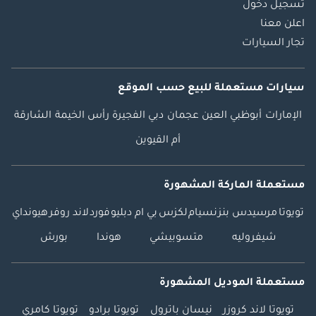
تسجيل دخول
اعلن معنا
تجار السيارات
سيارات مستعملة
للبيع
حسب الموقع
الإمارات
أبوظبي
العين
عجمان
دبي
الفجيرة
رأس الخيمة
الشارقة
أم القيوين
مستعملة الماركة المشهورة
تويوتا
مرسيدس بنز
نسيام
لكزس
بي ام دبليو
فورد
لاند روفر
هيونداي
شيفروليه
متسوبيشي
هوندا
بورش
مستعملة الموديل المشهورة
تويوتا لاند كروزر
نيسان باترول
تويوتا برادو
تويوتا كامري