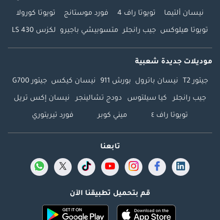
نيسان ألتيما
تويوتا راف 4
فورد موستانج
تويوتا كورولا
تويوتا هيلوكس
جيب رانجلر
متسوبيشي باجيرو
لكزس LS 430
موديلات جديدة شعبية
جيتور T2
نيسان باترول
بورش 911
نيسان كيكس
جيتور G700
جيب رانجلر
كيا سيلتوس
دودج تشالينجر
نيسان إكس تريل
تويوتا راف ٤
ميني كوبر
فورد تيريتوري
تابعنا
قم بتحميل تطبيقنا الآن