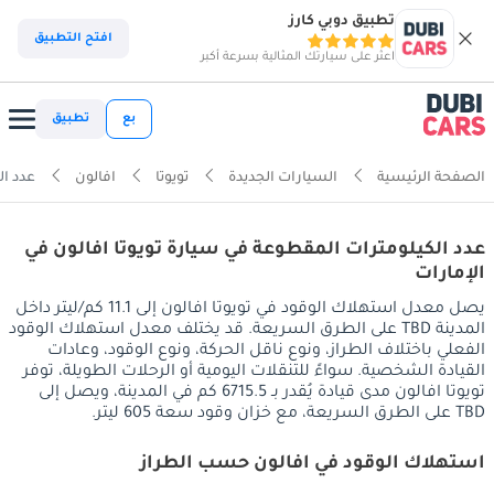
تطبيق دوبي كارز
افتح التطبيق
اعثر على سيارتك المثالية بسرعة أكبر
بع
تطبيق
الصفحة الرئيسية
السيارات الجديدة
تويوتا
افالون
عدد ال
عدد الكيلومترات المقطوعة في سيارة تويوتا افالون في
الإمارات
يصل معدل استهلاك الوقود في تويوتا افالون إلى 11.1 كم/ليتر داخل
المدينة TBD على الطرق السريعة. قد يختلف معدل استهلاك الوقود
الفعلي باختلاف الطراز، ونوع ناقل الحركة، ونوع الوقود، وعادات
القيادة الشخصية. سواءً للتنقلات اليومية أو الرحلات الطويلة، توفر
تويوتا افالون مدى قيادة يُقدر بـ 6715.5 كم في المدينة، ويصل إلى
TBD على الطرق السريعة، مع خزان وقود سعة 605 ليتر.
استهلاك الوقود في افالون حسب الطراز