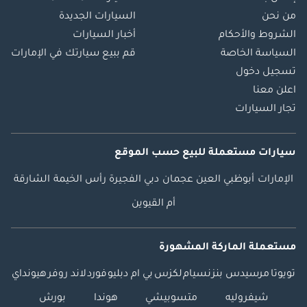
من نحن
السيارات الجديدة
الشروط والأحكام
أخبار السيارات
السياسة الخاصة
قم ببيع سيارتك في الإمارات
تسجيل دخول
اعلن معنا
تجار السيارات
سيارات مستعملة
للبيع
حسب الموقع
الإمارات
أبوظبي
العين
عجمان
دبي
الفجيرة
رأس الخيمة
الشارقة
أم القيوين
مستعملة الماركة المشهورة
تويوتا
مرسيدس بنز
نسيام
لكزس
بي ام دبليو
فورد
لاند روفر
هيونداي
شيفروليه
متسوبيشي
هوندا
بورش