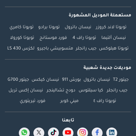
مستعملة الموديل المشهورة
تويوتا لاند كروزر
نيسان باترول
تويوتا برادو
تويوتا كامري
نيسان ألتيما
تويوتا راف 4
فورد موستانج
تويوتا كورولا
تويوتا هيلوكس
جيب رانجلر
متسوبيشي باجيرو
لكزس LS 430
موديلات جديدة شعبية
جيتور T2
نيسان باترول
بورش 911
نيسان كيكس
جيتور G700
جيب رانجلر
كيا سيلتوس
دودج تشالينجر
نيسان إكس تريل
تويوتا راف ٤
ميني كوبر
فورد تيريتوري
تابعنا