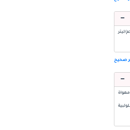
ير صحيح
مهواة
ولبية