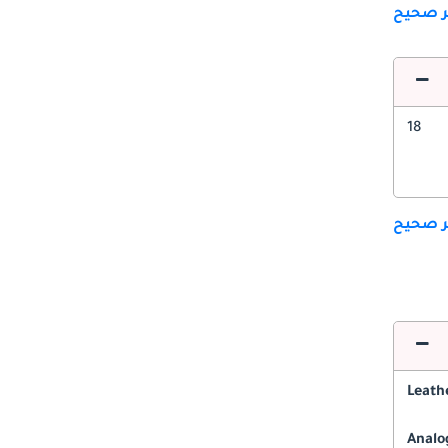
ير صحيح
18
ير صحيح
Leath
Analo