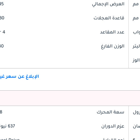
العرض الإجمالي
895
قاعدة العجلات
2780
عدد المقاعد
4 Seater
الوزن الفارغ
730
لوز
الإبلاغ عن سعر غ
رول
سعة المحرك
3.8
عزم الدوران
637 نيوتن-متر