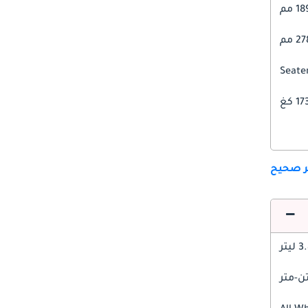
1 مم
 مم
1 كغ
ير صحيح
 ليتر