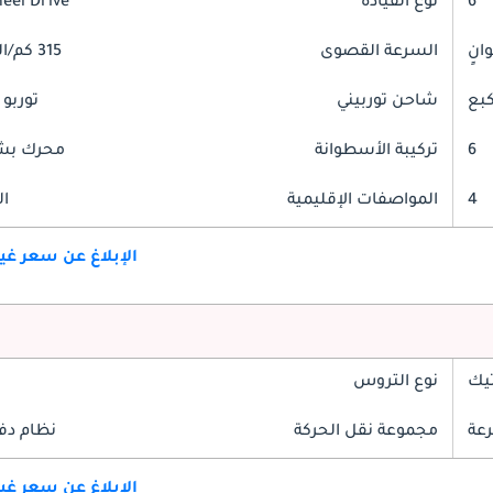
6
نوع القيادة
heel Drive
السرعة القصوى
315 كم/الساعة
شاحن توربيني
توربو 
6
تركيبة الأسطوانة
محرك بشك
4
المواصفات الإقليمية
ال
الإبلاغ عن سعر غ
تيك
نوع التروس
مجموعة نقل الحركة
نظام دف
الإبلاغ عن سعر غ