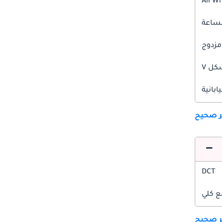
All W
مزدوج
ل V
يابانية
ير صحيح
DCT
ع كلي
ير صحيح