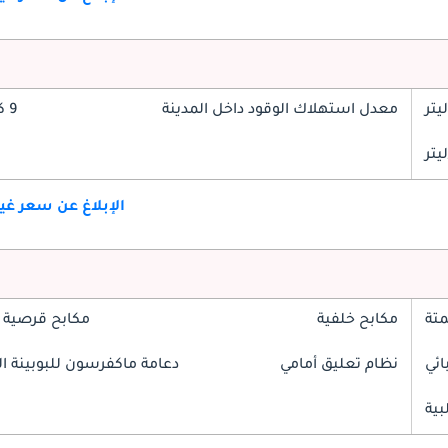
معدل استهلاك الوقود داخل المدينة
9 كم/ليتر
الإبلاغ عن سعر غ
تة
مكابح خلفية
مكابح قرصية 
ائي
نظام تعليق أمامي
دعامة ماكفرسون للبوبينة الل
بية