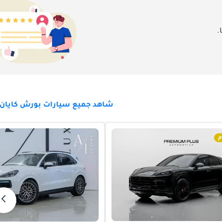
.
شاهد جميع سيارات بورش كايان ل
م