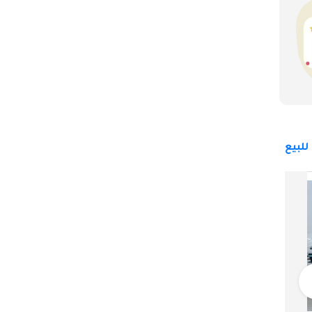
لبيع
بورش كايان