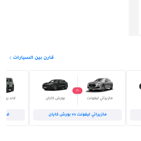
359,999
دبي
خليجي
2024
21,354 كيلومتر
قارن بين السيارات
VS
مازيراتي ليفونت
بورش كايان
لاند روفر 
مازيراتي ليفونت vs بورش كايان
لاند روفر 