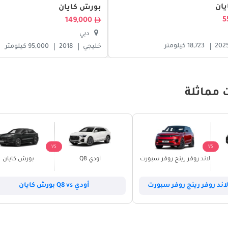
ان
بورش كايان
149,000
دبي
202
18,723 كيلومتر
خليجي
2018
95,000 كيلومتر
 مماثلة
VS
VS
لاند روفر رينج روفر سبورت
أودي Q8
بورش كايان
أودي Q8 vs بورش كايان