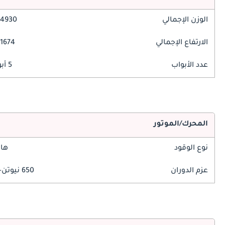
الوزن الإجمالي
4930 مم
الارتفاع الإجمالي
1674 مم
عدد الأبواب
5 أبواب
المحرك/الموتور
نوع الوقود
هاي
عزم الدوران
650 نيوتن-متر