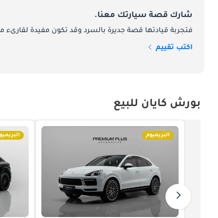
شارك قصة سيارتك معنا.
فتجربة قيادتها قصة جديرة بالسرد وقد تكون مفيدة لقارىء ما
اكتب تقييم
بورش كايان للبيع
البريميوم
البريميو