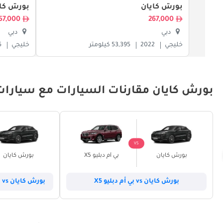
بورش كايان
بورش كاي
557,000
267,000
دبي
دبي
خليجي
2022
53,395 كيلومتر
خليجي
5
بورش كايان مقارنات السيارات مع سيارات
VS
بورش كايان
بي أم دبليو X5
بورش كايان
بورش كايان vs بي أم دبليو X5
بورش كايان vs لاند روفر رينج روفر سبورت