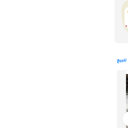
لبيع
بورش كايان