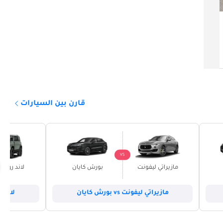
679,999
دبي
خليجي
2024
45,699 كيلومتر
قارن بين السيارات
VS
مازيراتي ليفونت
بورش كايان
لاند روفر 
مازيراتي ليفونت vs بورش كايان
لاند روفر 