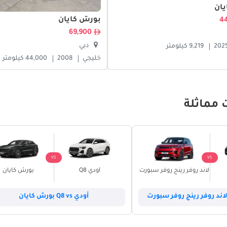
ان
بورش كايان
69,900
دبي
202
9,219 كيلومتر
خليجي
2008
44,000 كيلومتر
 مماثلة
VS
VS
لاند روفر رينج روفر سبورت
أودي Q8
بورش كايان
أودي Q8 vs بورش كايان