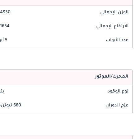
الوزن الإجمالي
4930 مم
الارتفاع الإجمالي
1654 مم
عدد الأبواب
5 أبواب
المحرك/الموتور
نوع الوقود
بت
عزم الدوران
660 نيوتن-متر