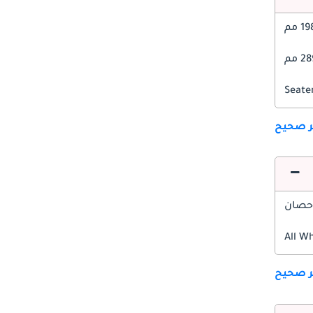
1 مم
 مم
ير صحيح
All W
ير صحيح