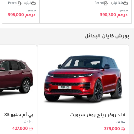
3.0 ليتر
Petrol
ليتر
Petrol
بدءا من
بدءا من
درهم 390,300
درهم 396,000
بورش كايان البدائل
بي أم دبليو X5
لاند روفر رينج روفر سبورت
بدءا من
بدءا من
427,000
379,000