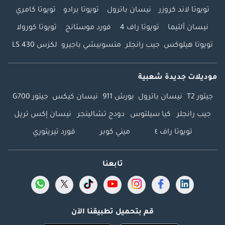
تويوتا لاند كروزر
نيسان باترول
تويوتا برادو
تويوتا كامري
نيسان ألتيما
تويوتا راف 4
فورد موستانج
تويوتا كورولا
تويوتا هيلوكس
جيب رانجلر
متسوبيشي باجيرو
لكزس LS 430
موديلات جديدة شعبية
جيتور T2
نيسان باترول
بورش 911
نيسان كيكس
جيتور G700
جيب رانجلر
كيا سيلتوس
دودج تشالينجر
نيسان إكس تريل
تويوتا راف ٤
ميني كوبر
فورد تيريتوري
تابعنا
قم بتحميل تطبيقنا الآن