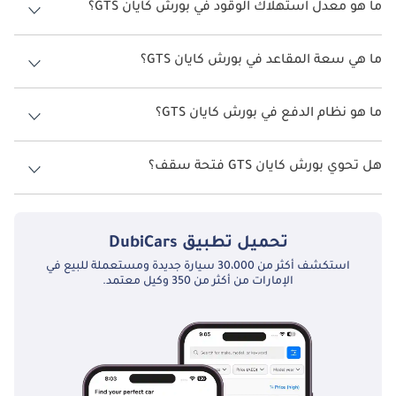
ما هو معدل استهلاك الوقود في بورش كايان GTS؟
يبلغ معدل استهلاك الوقود المقترح من الشركة المصنعة لسيارة بورش
كايان 2026 من 6 كم/ليتر - 14 كم/ليتر.
ما هي سعة المقاعد في بورش كايان GTS؟
تتسع بورش كايان GTS لأ 5 أشخاص.
ما هو نظام الدفع في بورش كايان GTS؟
نظام الدفع في بورش كايان All Wheel Drive GTS.
هل تحوي بورش كايان GTS فتحة سقف؟
نعم توفر بورش كايان GTS فتحة السقف كخيار.
تحميل تطبيق
DubiCars
استكشف أكثر من 30،000 سيارة جديدة ومستعملة للبيع في
الإمارات من أكثر من 350 وكيل معتمد.