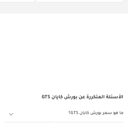
الأسئلة المتكررة عن بورش كايان GTS
ما هو سعر بورش كايان GTS؟
سعر بورش كايان GTS هو درهم 541,100.