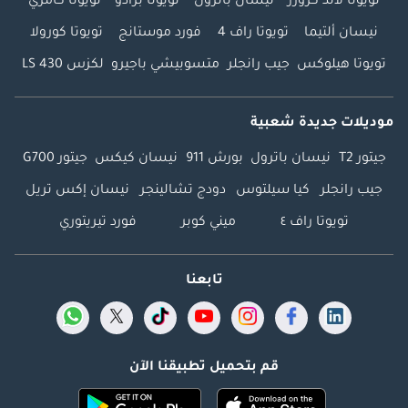
تويوتا لاند كروزر
نيسان باترول
تويوتا برادو
تويوتا كامري
نيسان ألتيما
تويوتا راف 4
فورد موستانج
تويوتا كورولا
تويوتا هيلوكس
جيب رانجلر
متسوبيشي باجيرو
لكزس LS 430
موديلات جديدة شعبية
جيتور T2
نيسان باترول
بورش 911
نيسان كيكس
جيتور G700
جيب رانجلر
كيا سيلتوس
دودج تشالينجر
نيسان إكس تريل
تويوتا راف ٤
ميني كوبر
فورد تيريتوري
تابعنا
قم بتحميل تطبيقنا الآن