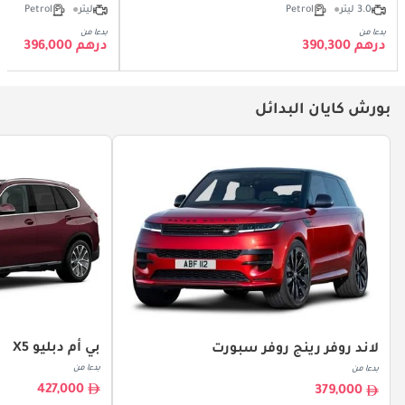
3.0 ليتر
Petrol
ليتر
Petrol
بدءا من
بدءا من
درهم 390,300
درهم 396,000
بورش كايان البدائل
بي أم دبليو X5
لاند روفر رينج روفر سبورت
بدءا من
بدءا من
427,000
379,000