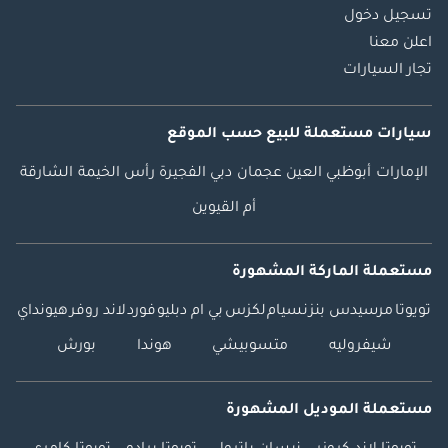
تسجيل دخول
اعلن معنا
تجار السيارات
سيارات مستعملة
للبيع
حسب الموقع
الإمارات
أبوظبي
العين
عجمان
دبي
الفجيرة
رأس الخيمة
الشارقة
أم القيوين
مستعملة الماركة المشهورة
تويوتا
مرسيدس بنز
نسيام
لكزس
بي ام دبليو
فورد
لاند روفر
هيونداي
شيفروليه
متسوبيشي
هوندا
بورش
مستعملة الموديل المشهورة