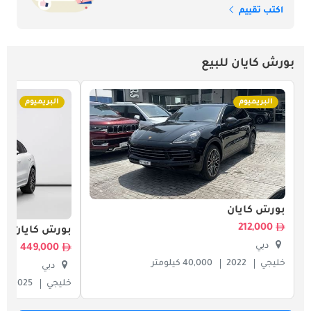
اكتب تقييم
بورش كايان للبيع
البريميوم
البريميوم
بورش كايان
212,000
بورش كايان
دبي
449,000
خليجي
2022
40,000 كيلومتر
دبي
خليجي
2025