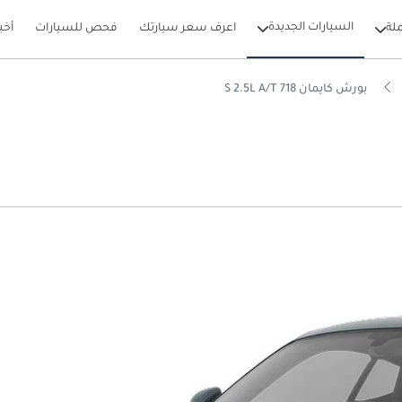
السيارات الجديدة
لة
اعرف سعر سيارتك
فحص للسيارات
أخب
بورش كايمان 718 S 2.5L A/T