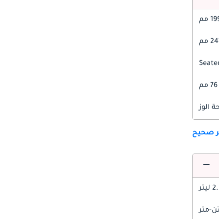
1 مم
2 مم
76 مم
 الوز
ير صحيح
 ليتر