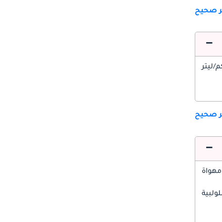
ير صحيح
ير صحيح
مهواة
ولبية