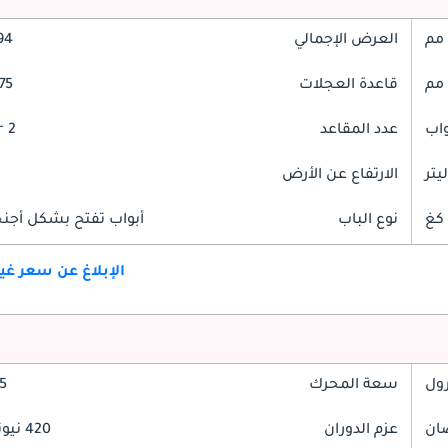
العرض الإجمالي
994
قاعدة العجلات
475
عدد المقاعد
2 Seater
الارتفاع عن الأرض
نوع الباب
أبواب تفتح بشكل أجنحة
الإبلاغ عن سعر غ
رول
سعة المحرك
2.5
عزم الدوران
420 نيوتن-متر