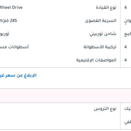
4
نوع القيادة
Wheel Drive
السرعة القصوى
285 كم/الساعة
شاحن توربيني
توربو
4
تركيبة الأسطوانة
أسطوانات مست
4
المواصفات الإقليمية
خ
الإبلاغ عن سعر غ
تيك
نوع التروس
في