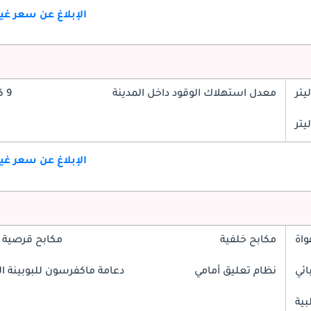
الإبلاغ عن سعر غ
معدل استهلاك الوقود داخل المدينة
9 كم/ليتر
الإبلاغ عن سعر غ
واة
مكابح خلفية
مكابح قرصية 
ائي
نظام تعليق أمامي
دعامة ماكفرسون للبوبينة الل
بية