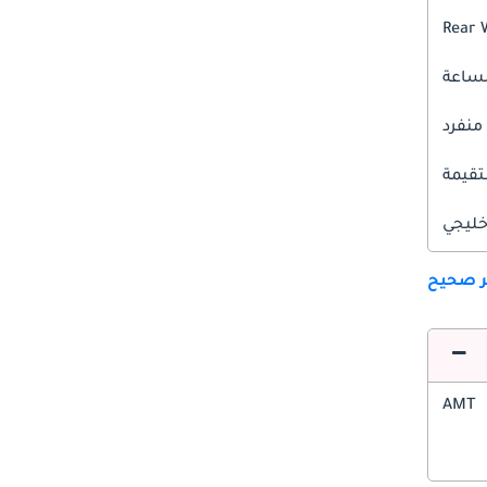
Rear 
 منفرد
قيمة
ليجي
ير صحيح
AMT