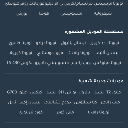
تويوتا
مرسيدس بنز
نسيام
لكزس
بي ام دبليو
فورد
لاند روفر
هيونداي
شيفروليه
متسوبيشي
هوندا
بورش
مستعملة الموديل المشهورة
تويوتا لاند كروزر
نيسان باترول
تويوتا برادو
تويوتا كامري
نيسان ألتيما
تويوتا راف 4
فورد موستانج
تويوتا كورولا
تويوتا هيلوكس
جيب رانجلر
متسوبيشي باجيرو
لكزس LS 430
موديلات جديدة شعبية
جيتور T2
نيسان باترول
بورش 911
نيسان كيكس
جيتور G700
جيب رانجلر
كيا سيلتوس
دودج تشالينجر
نيسان إكس تريل
تويوتا راف ٤
ميني كوبر
فورد تيريتوري