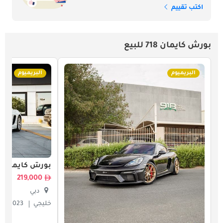
اكتب تقييم
بورش كايمان 718 للبيع
البريميوم
البريميوم
بورش كايمان 718
219,000
دبي
خليجي
2023