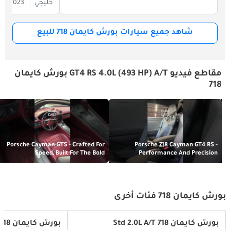
خليجي
2023
شاهد جميع سيارات بورش كايمان 718 للبيع
مقاطع فيديو GT4 RS 4.0L (493 HP) A/T بورش كايمان
718
Porsche Cayman GTS - Crafted For
Porsche 718 Cayman GT4 RS -
Speed, Built For The Bold
Performance And Precision
بورش كايمان 718 فئات أخرى
بورش كايمان 718 Std 2.0L A/T
بورش كايمان 718 Style Edition (295 HP) A/T