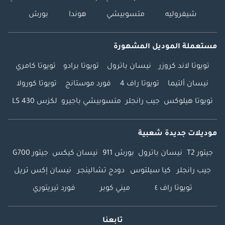
شيفروليه
متسوبيشي
هوندا
بورش
مستعملة الموديل المشهورة
تويوتا لاند كروزر
نيسان باترول
تويوتا برادو
تويوتا كامري
نيسان ألتيما
تويوتا راف 4
فورد موستانج
تويوتا كورولا
تويوتا هيلوكس
جيب رانجلر
متسوبيشي باجيرو
لكزس LS 430
موديلات جديدة شعبية
جيتور T2
نيسان باترول
بورش 911
نيسان كيكس
جيتور G700
جيب رانجلر
كيا سيلتوس
دودج تشالينجر
نيسان إكس تريل
تويوتا راف ٤
ميني كوبر
فورد تيريتوري
تابعنا