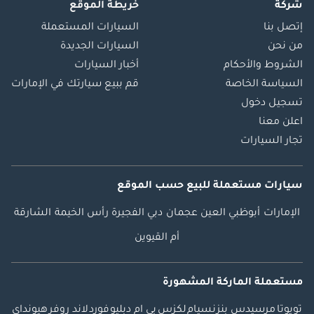
شركة
خريطة الموقع
إتصل بنا
السيارات المستعملة
من نحن
السيارات الجديدة
الشروط والأحكام
أخبار السيارات
السياسة الخاصة
قم ببيع سيارتك في الإمارات
تسجيل دخول
اعلن معنا
تجار السيارات
سيارات مستعملة
للبيع
حسب الموقع
الإمارات
أبوظبي
العين
عجمان
دبي
الفجيرة
رأس الخيمة
الشارقة
أم القيوين
مستعملة الماركة المشهورة
تويوتا
مرسيدس بنز
نسيام
لكزس
بي ام دبليو
فورد
لاند روفر
هيونداي