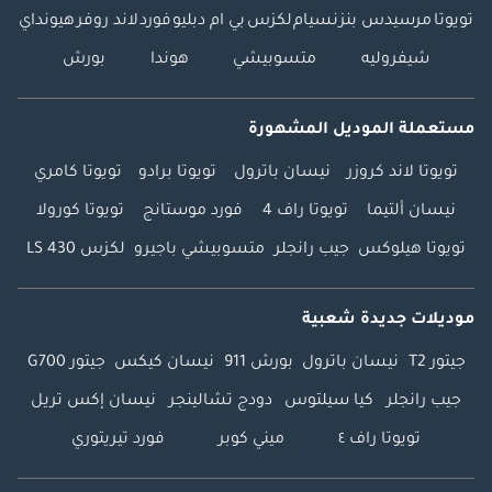
تويوتا
مرسيدس بنز
نسيام
لكزس
بي ام دبليو
فورد
لاند روفر
هيونداي
شيفروليه
متسوبيشي
هوندا
بورش
مستعملة الموديل المشهورة
تويوتا لاند كروزر
نيسان باترول
تويوتا برادو
تويوتا كامري
نيسان ألتيما
تويوتا راف 4
فورد موستانج
تويوتا كورولا
تويوتا هيلوكس
جيب رانجلر
متسوبيشي باجيرو
لكزس LS 430
موديلات جديدة شعبية
جيتور T2
نيسان باترول
بورش 911
نيسان كيكس
جيتور G700
جيب رانجلر
كيا سيلتوس
دودج تشالينجر
نيسان إكس تريل
تويوتا راف ٤
ميني كوبر
فورد تيريتوري