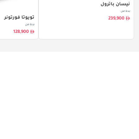
نيسان باترول
بدءا من
تويوتا فورتونر
239,900
بدءا من
128,900