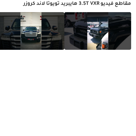
مقاطع فيديو 3.5T VXR هايبريد تويوتا لاند كروزر
صوت سيارة لاند كروزر حقيقية!
هذه السيارة لاند كروزر مميزة حقاً!