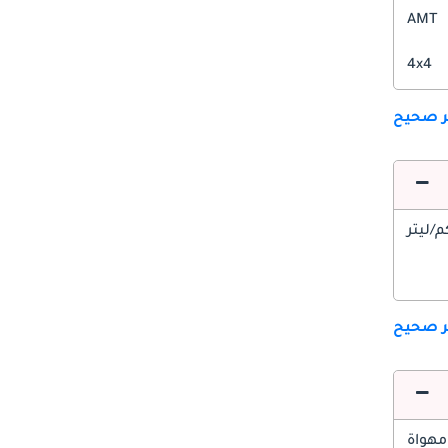
AMT
4x4
ير صحيح
ير صحيح
مهواة