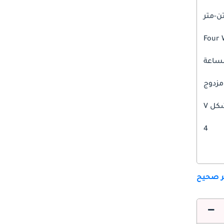
Four 
مزدوج
ل V
4
ير صحيح