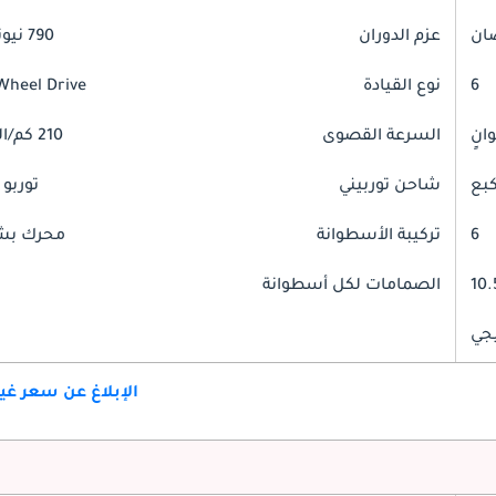
عزم الدوران
790 نيوتن-متر
6
نوع القيادة
Wheel Drive
السرعة القصوى
210 كم/الساعة
شاحن توربيني
توربو 
6
تركيبة الأسطوانة
محرك بشك
10.
الصمامات لكل أسطوانة
جي
الإبلاغ عن سعر غ