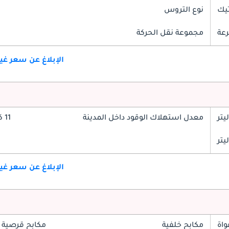
تيك
نوع التروس
مجموعة نقل الحركة
الإبلاغ عن سعر غ
معدل استهلاك الوقود داخل المدينة
11 كم/ليتر
الإبلاغ عن سعر غ
واة
مكابح خلفية
مكابح قرصية 