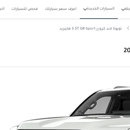
السيارات الجديدة
لة
اعرف سعر سيارتك
فحص للسيارات
أخب
تويوتا لاند كروزر 3.5T GR-Sport هايبريد