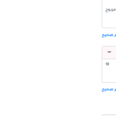
مزدوج
ير صحيح
18
ير صحيح