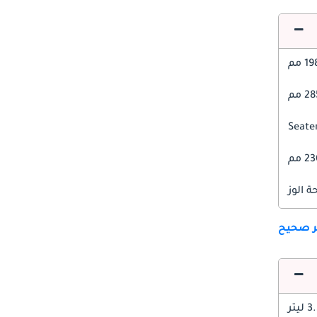
1 مم
 مم
2 مم
 الوز
ير صحيح
 ليتر