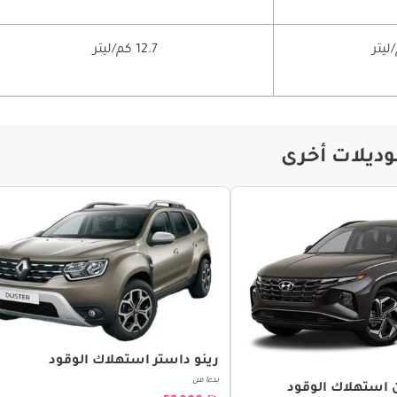
12.7 كم/ليتر
وديلات أخرى
رينو داستر استهلاك الوقود
بدءا من
 استهلاك الوقود