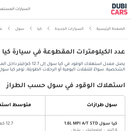
السيارات المستعم
الصفحة الرئيسية
السيارات الجديدة
كيا
سول
عد
عدد الكيلومترات المقطوعة في سيارة كيا 
الشخصية. سواءً للتنقلات اليومية أو الرحلات الطويلة، توفر كيا سول مدى قيادة يُقدر بـ 685.8 كم في المدينة، ويصل إلى TBD على الطرق
استهلاك الوقود في سول حسب الطراز
سول طرازات
متوسط ​​استه
كيا سول 1.6L MPI A/T STD
12.7 كم/ليتر
1.6ليتر
اوتوماتيك
بترول