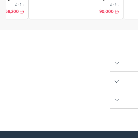
بدءا من
بدءا من
68,200
90,000