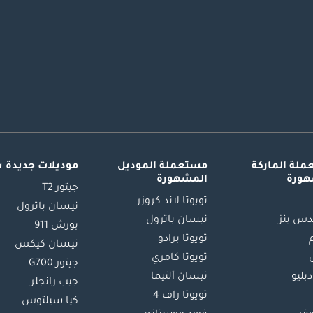
لة الماركة
مستعملة الموديل
موديلات جديدة 
هورة
المشهورة
جيتور T2
تويوتا لاند كروزر
نيسان باترول
س بنز
نيسان باترول
بورش 911
تويوتا برادو
نيسان كيكس
تويوتا كامري
جيتور G700
دبليو
نيسان ألتيما
جيب رانجلر
تويوتا راف 4
كيا سيلتوس