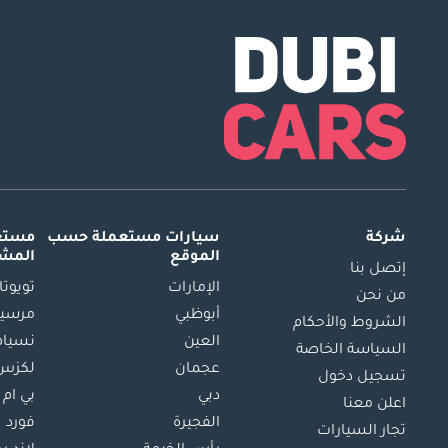
شركة
سيارات مستعملة
حسب
مستعم
الموقع
المش
إتصل بنا
الإمارات
تويوتا
من نحن
أبوظبي
مرسيد
الشروط والأحكام
العين
نسيام
السياسة الخاصة
عجمان
لكزس
تسجيل دخول
دبي
بي ام 
اعلن معنا
الفجيرة
فورد
تجار السيارات