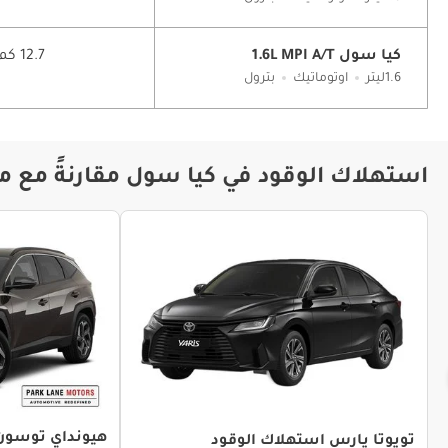
كيا سول 1.6L MPI A/T
12.7 كم/ليتر
1.6ليتر
اوتوماتيك
بترول
استهلاك الوقود في كيا سول مقارنةً مع م
هيونداي توسون
تويوتا يارس استهلاك الوقود