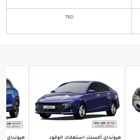
TBD
هيونداي أكسنت استهلاك الوقود
هيونداي كري