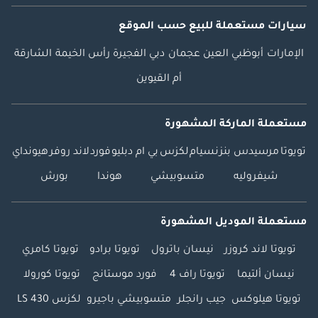
سيارات مستعملة
للبيع
حسب الموقع
الإمارات
أبوظبي
العين
عجمان
دبي
الفجيرة
رأس الخيمة
الشارقة
أم القيوين
مستعملة الماركة المشهورة
تويوتا
مرسيدس بنز
نسيام
لكزس
بي ام دبليو
فورد
لاند روفر
هيونداي
شيفروليه
متسوبيشي
هوندا
بورش
مستعملة الموديل المشهورة
تويوتا لاند كروزر
نيسان باترول
تويوتا برادو
تويوتا كامري
نيسان ألتيما
تويوتا راف 4
فورد موستانج
تويوتا كورولا
تويوتا هيلوكس
جيب رانجلر
متسوبيشي باجيرو
لكزس LS 430