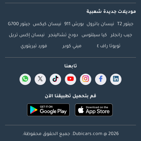
موديلات جديدة شعبية
جيتور T2
نيسان باترول
بورش 911
نيسان كيكس
جيتور G700
جيب رانجلر
كيا سيلتوس
دودج تشالينجر
نيسان إكس تريل
تويوتا راف ٤
ميني كوبر
فورد تيريتوري
تابعنا
قم بتحميل تطبيقنا الآن
Dubicars.com @ 2026. جميع الحقوق محفوظة.