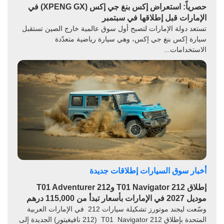
حصرياً: استعراض إكس بنغ جي إكس (XPENG GX) في
الإمارات قبل إطلاقها في سبتمبر
تستعد دولة الإمارات لتصبح أول سوق عالمية خارج الصين تستقبل
سيارة إكس بنغ جي إكس، وهي سيارة رياضية متعدّدة
الاستخدامات...
أخبار سوق السيارات
إطلاقات جديدة
إطلاق 212 T01 Navigator و212 T01 Adventurer
موديل 2027 في الإمارات بأسعار تبدأ من 115,000 درهم
وسّعت ليجند موتورز تشكيلة سيارات 212 في الإمارات العربية
المتحدة بإطلاق 212 T01 Navigator (212 نافيغيتور) الجديدة إلى