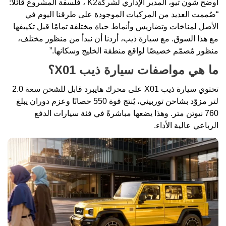
أوضح شون تيو، المدير الإداري لشركةK2 ، فلسفة المشروع قائلاً:
“صُممت العديد من المركبات الموجودة على طرقنا اليوم في
الأصل لمناخات وتضاريس وأنماط حياة مختلفة تمامًا قبل تكييفها
مع هذا السوق. مع سيارة ذيب، أردنا أن نبدأ من منظور مختلف،
منظور مُصمّم خصيصًا لواقع منطقة الخليج وسكانها.”
ما هي مواصفات سيارة ذيب X01؟
تحتوي سيارة ذيب X01 على محرك هايبرد قابل للشحن سعة 2.0
لتر مزوّد بشاحن توربيني، يُنتج قوة 550 حصانًا وعزم دوران يبلغ
760 نيوتن متر. وهذا يضعها مباشرةً في فئة سيارات الدفع
الرباعي عالية الأداء.