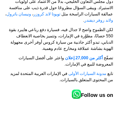
دول مجلس التعاون الخليجي، بدلًا من الاعتماد على أولويات
الاستيراد. ويبقى السؤال مطروحًا حول قدرة ذيب على منافسة
عمالقة السيارات الراسخة مثل
تويوتا لاند كروزر
،
ونيسان باترول
،
ولاند روفر ديفندر
.
لكن الطموح واضح لا جدال فيه، فسيارة دفع رباعي هايبرد بقوة
550 حصانًا، مطوَّرة في الإمارات، وتتميز بخاصية الانعطاف
الدبابي، تبدو أكثر جاذبية من سيارة كروس أوفر أخرى مجهولة
الهوية بشاشة عملاقة ومخارج عادم وهمية.
تصفّح
أكثر من 27,000 إعلان
واعثر على أفضل السيارات
المعروضة للبيع في الإمارات.
تابع
مدونة السيارات الأولى
في الإمارات العربية المتحدة لمزيد
من المحتوى المتعلق بالسيارات.
Follow us on