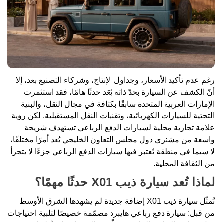
رغم عدم تأكيد الأسعار، وجداول الإنتاج، وشركاء التصنيع بعد، إلا
أنّ الكشف عن السيارة بحدّ ذاته يُعَد حدثًا هامًا، فقد استثمرت
الإمارات العربية المتحدة سابقًا بكثافة في مجال النقل، والبنية
التحتية للسيارات الكهربائية، وتقنيات النقل المستقبلية. لكن رؤية
علامة تجارية محلية لسيارات الدفع الرباعي تستهدف شريحة
واسعة من مشتري دول مجلس التعاون الخليجي يُعد أمرًا مختلفًا،
لا سيما في منطقة تُعتبر فيها سيارات الدفع الرباعي جزءًا لا يتجزأ
من الثقافة المحلية.
لماذا تُعد سيارة ذيب X01 حدثًا مهمًا؟
تُمثّل سيارة ذيب X01 إضافة جديدة لم يشهدها الشرق الأوسط
من قبل: سيارة دفع رباعي هايبرد مصمّمة خصيصًا لتلبية احتياجات