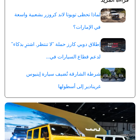
قراءة المزيد
لماذا تحظى تويوتا لاند كروزر بشعبية واسعة
في الإمارات؟
إطلاق دوبي كارز حملة "لا تنتظر. اشترِ بذكاء"
لدعم قطاع السيارات في...
شرطة الشارقة تُضيف سيارة إينيوس
غرينادير إلى أسطولها