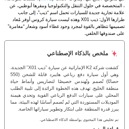
، المتخصصة في حلول التنقل والتكنولوجيا ومقرها أبوظبي، عن
علامة تجارية جديدة للسيارات تحمل اسم “ذيب”، إلى جانب
طرازها الأول: ذيب X01 وهذه ليست سيارة كروس أوفر مُعاد
تصميمها تتظاهر بالقوة لمجرد وجود غطاء أسود وشعار “مغامرة”
على صندوقها الخلفي.
ملخص بالذكاء الإصطناعي
كشفت شركة K2 الإماراتية عن سيارة "ذيب X01" الجديدة،
وهي أول سيارة دفع رباعي هايبرد قابلة للشحن (550
حصانًا) تُصمم وتُهندس خصيصًا لتضاريس وأنماط حياة
منطقة الخليج. تهدف هذه الخطوة الرائدة إلى تلبية الطلب
المحلي على سيارات الدفع الرباعي القوية وتحدي هيمنة
الموديلات المستوردة التي لم تُصمم أساسًا لهذه البيئة، مما
يبرز قدرة المنطقة على ابتكار وتطوير سياراتها الخاصة.
تم تخليص هذا المحتوى بواسطة الذكاء الاصطناعي.