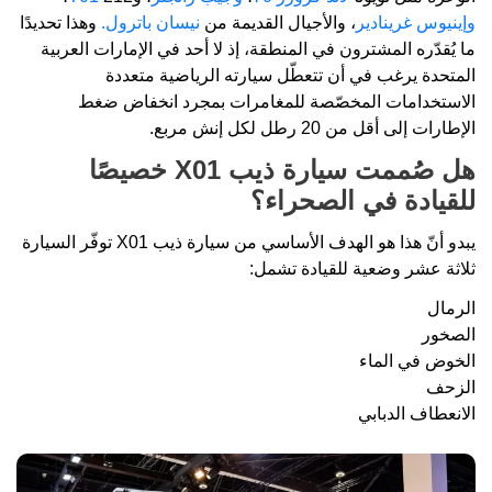
وإينيوس غرينادير
، والأجيال القديمة من
نيسان باترول.
وهذا تحديدًا
ما يُقدّره المشترون في المنطقة، إذ لا أحد في الإمارات العربية
المتحدة يرغب في أن تتعطّل سيارته الرياضية متعددة
الاستخدامات المخصّصة للمغامرات بمجرد انخفاض ضغط
الإطارات إلى أقل من 20 رطل لكل إنش مربع.
هل صُممت سيارة ذيب X01 خصيصًا
للقيادة في الصحراء؟
يبدو أنّ هذا هو الهدف الأساسي من سيارة ذيب X01 توفّر السيارة
ثلاثة عشر وضعية للقيادة تشمل:
الرمال
الصخور
الخوض في الماء
الزحف
الانعطاف الدبابي