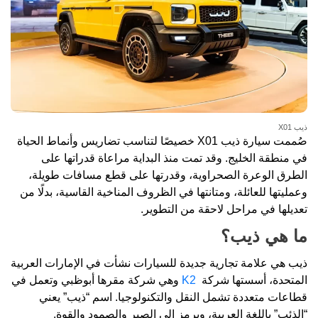
ذيب X01
صُممت سيارة ذيب X01 خصيصًا لتناسب تضاريس وأنماط الحياة
في منطقة الخليج. وقد تمت منذ البداية مراعاة قدراتها على
الطرق الوعرة الصحراوية، وقدرتها على قطع مسافات طويلة،
وعمليتها للعائلة، ومتانتها في الظروف المناخية القاسية، بدلًا من
تعديلها في مراحل لاحقة من التطوير.
ما هي ذيب؟
ذيب هي علامة تجارية جديدة للسيارات نشأت في الإمارات العربية
المتحدة، أسستها شركة
K2
وهي شركة مقرها أبوظبي وتعمل في
قطاعات متعددة تشمل النقل والتكنولوجيا. اسم “ذيب” يعني
“الذئب” باللغة العربية، ويرمز إلى الصبر والصمود والقوة.