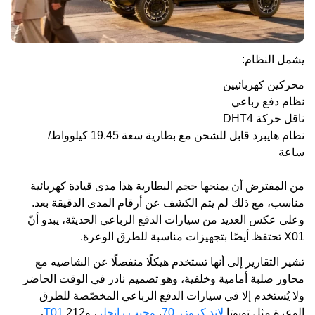
يشمل النظام:
محركين كهربائيين
نظام دفع رباعي
ناقل حركة DHT4
نظام هايبرد قابل للشحن مع بطارية سعة 19.45 كيلوواط/
ساعة
من المفترض أن يمنحها حجم البطارية هذا مدى قيادة كهربائية
مناسب، مع ذلك لم يتم الكشف عن أرقام المدى الدقيقة بعد.
وعلى عكس العديد من سيارات الدفع الرباعي الحديثة، يبدو أنّ
X01 تحتفظ أيضًا بتجهيزات مناسبة للطرق الوعرة.
تشير التقارير إلى أنها تستخدم هيكلًا منفصلًا عن الشاصيه مع
محاور صلبة أمامية وخلفية، وهو تصميم نادر في الوقت الحاضر
ولا يُستخدم إلا في سيارات الدفع الرباعي المخصّصة للطرق
الوعرة مثل تويوتا
لاند كروزر 70
،
وجيب رانجلر
، و212
T01
،