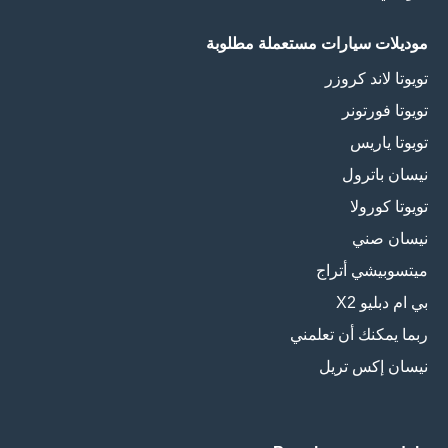
موديلات سيارات مستعملة مطلوبة
تويوتا لاند كروزر
تويوتا فورتونر
تويوتا ياريس
نيسان باترول
تويوتا كورولا
نيسان صني
ميتسوبيشي أتراج
بي ام دبليو X2
ربما يمكنك أن تعلمني
نيسان إكس تريل