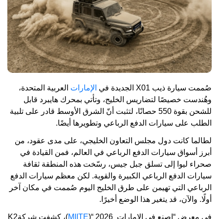
صُممت سيارة ذيب X01 الجديدة في
الإمارات
العربية المتحدة،
وهُندست خصيصًا لتضاريس الخليج، وتأتي بمحرك هايبرد قابل
للشحن بقوة 550 حصانًا، لتثبت أنّ الشرق الأوسط قادر على تلبية
الطلب على سيارات الدفع الرباعي وتطويرها أيضًا.
لطالما كانت دول مجلس التعاون الخليجي، على مدى عقود، من
أبرز أسواق سيارات الدفع الرباعي في العالم، فمن القيادة في
صحراء ليوا إلى تسلق جبل جيس، رسّخت هذه المنطقة ثقافة
سيارات الدفع الرباعي الكبيرة والقوية. لكن معظم سيارات الدفع
الرباعي التي تهيمن على طرق الخليج اليوم صُممت في مكان آخر
أولًا. والآن، قد يتغير هذا الوضع أخيرًا.
في معرض “اصنع في الإمارات 2026 “(
MIITE
)، كشفت شركةK2