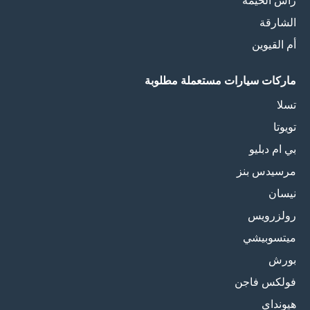
رأس الخيمة
الشارقة
أم القيوين
ماركات سيارات مستعملة مطلوبة
تسلا
تويوتا
بي ام دبليو
مرسيدس بنز
نيسان
رولزرويس
ميتسوبيشي
بورش
فولكس فاجن
هيونداي