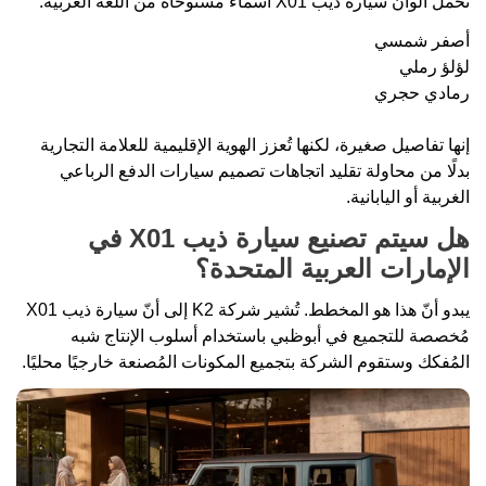
تحمل ألوان سيارة ذيب X01 أسماءً مستوحاة من اللغة العربية:
أصفر شمسي
لؤلؤ رملي
رمادي حجري
إنها تفاصيل صغيرة، لكنها تُعزز الهوية الإقليمية للعلامة التجارية
بدلًا من محاولة تقليد اتجاهات تصميم سيارات الدفع الرباعي
الغربية أو اليابانية.
هل سيتم تصنيع سيارة ذيب X01 في
الإمارات العربية المتحدة؟
يبدو أنّ هذا هو المخطط. تُشير شركة K2 إلى أنّ سيارة ذيب X01
مُخصصة للتجميع في أبوظبي باستخدام أسلوب الإنتاج شبه
المُفكك وستقوم الشركة بتجميع المكونات المُصنعة خارجيًا محليًا.