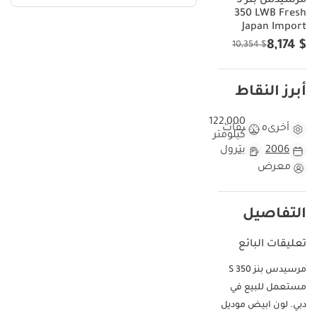
مرسيدس بنز S
350 LWB Fresh
Japan Import
$ 8,174
$ 10,354
أبرز النقاط
122,000
أخرى
مواصفات
كيلومتر
2006
بترول
معرض
التفاصيل
تعليقات البائع
مرسيدس بنز S 350
مستعمل للبيع في
دبي. لون ابيض موديل