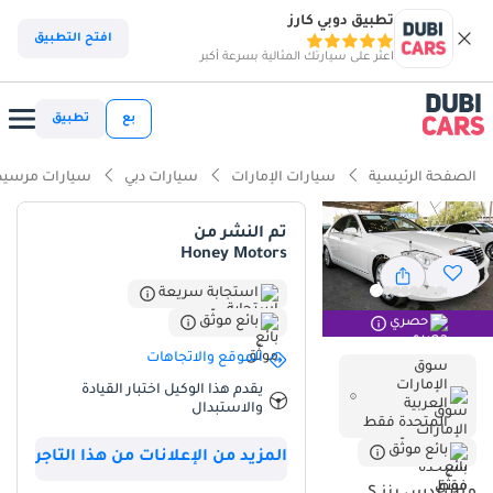
تطبيق دوبي كارز
افتح التطبيق
اعثر على سيارتك المثالية بسرعة أكبر
بع
تطبيق
الصفحة الرئيسية
سيارات الإمارات
سيارات دبي
سيارات مرسيد
تم النشر من
Honey Motors
استجابة سريعة
بائع موثّق
حصري
الموقع والاتجاهات
سوق
الإمارات
يقدم هذا الوكيل اختبار القيادة
العربية
والاستبدال
المتحدة فقط
بائع موثّق
المزيد من الإعلانات من هذا التاجر