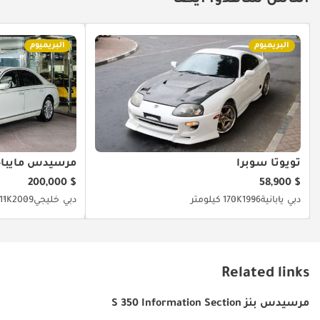
الناس شاهدوا أيضا
البريميوم
البريميوم
تويوتا سوبرا
مرسيدس مايباخ 7
$ 200,000
$ 58,900
دبي
يابانية
1996
170K كيلومتر
دبي
خليجي
2009
11K كيلومتر
Related links
مرسيدس بنز S 350 Information Section