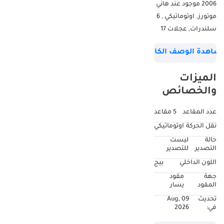
2006 موجود عند هاني
موتورز. اوتوماتيكي , 6
سلندرات, عجلات 17
بوصة و لون زعفراني
شاهدة الوصف الكامل
بالداخل. 122.000 كم
مواصفات مستوردة.
الميزات
والخصائص
عدد المقاعد
5 مقاعد
نقل الحركة
اوتوماتيكي
حالة
ليست
التصدير
للتصدير
اللون الداخلي
بيج
جهة
مقود
المقود
يسار
تحديث
09 Aug,
في:
2026