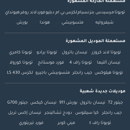
مستعملة الماركة المشهورة
تويوتا
مرسيدس بنز
نسيام
لكزس
بي ام دبليو
فورد
لاند روفر
هيونداي
شيفروليه
متسوبيشي
هوندا
بورش
مستعملة الموديل المشهورة
تويوتا لاند كروزر
نيسان باترول
تويوتا برادو
تويوتا كامري
نيسان ألتيما
تويوتا راف 4
فورد موستانج
تويوتا كورولا
تويوتا هيلوكس
جيب رانجلر
متسوبيشي باجيرو
لكزس LS 430
موديلات جديدة شعبية
جيتور T2
نيسان باترول
بورش 911
نيسان كيكس
جيتور G700
جيب رانجلر
كيا سيلتوس
دودج تشالينجر
نيسان إكس تريل
تويوتا راف ٤
ميني كوبر
فورد تيريتوري