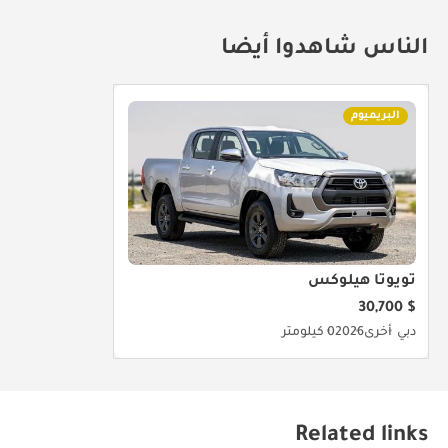
الناس شاهدوا أيضا
البريميوم
تويوتا هيلوكس
$ 30,700
دبي
أخرى
2026
0 كيلومتر
Related links