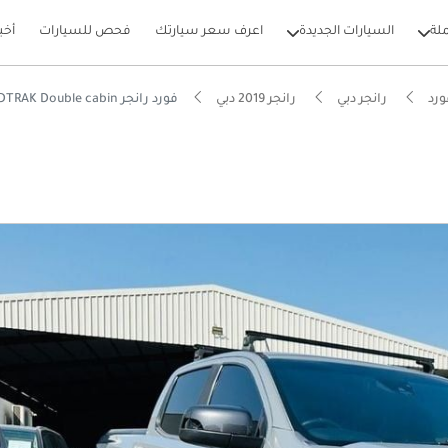
لة
السيارات الجديدة
اعرف سعر سيارتك
فحص للسيارات
أخب
رد
رانجر دبي
رانجر 2019 دبي
فورد رانجر WILDTRAK Double cabin