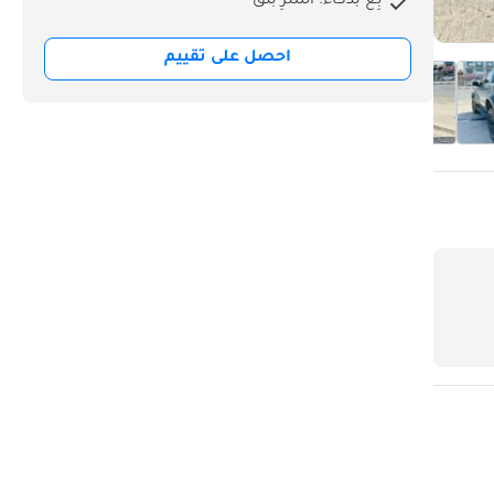
بِع بذكاء. اشترِ بثق
احصل على تقييم