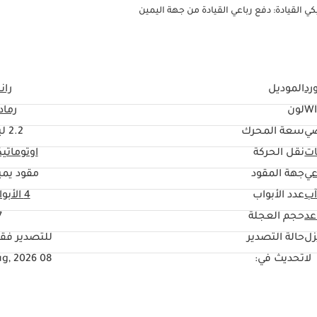
رد
الموديل
ران
W
لون
رماد
ي
سعة المحرك
2.2 ليتر
ات
نقل الحركة
اوتوماتي
عي
جهة المقود
مقود يمي
آب
عدد الأبواب
4 الأبواب
حجم العجلة
"
زل
حالة التصدير
للتصدير فق
لا
تحديث في:
08 Aug, 2026