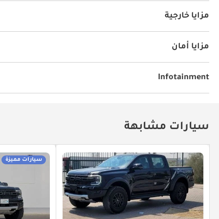
كراسي جلد
يو أس بي
مزايا خارجية
أنوار للضباب
مزايا أمان
دفع رباعي
نظام المكابح المانعة للانغلاق ABS
قفل سلام
Infotainment
مشعل أقراص دي في دي وسي دي
سيارات مشابهة
سيارات مميزة