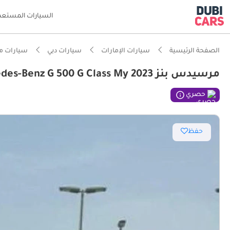
السيارات المستعم
الصفحة الرئيسية
سيارات الإمارات
سيارات دبي
سيارات م
مرسيدس بنز G 500 STD Mercedes-Benz G 500 G Class My 2023
ذكاء دو
حصري
مؤهلة فع
حفظ
أقل نسب
نظام صو