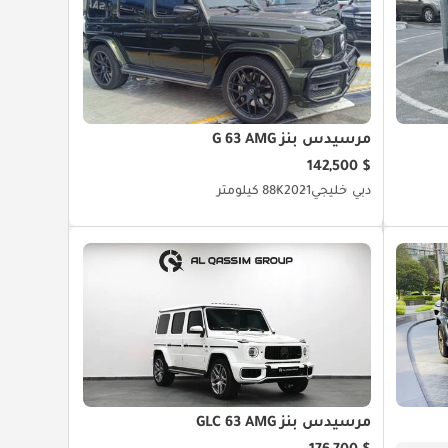
مرسيدس بنز G 63 AMG
$ 142,500
دبي
خليجي
2021
88K كيلومتر
مرسيدس بنز GLC 63 AMG