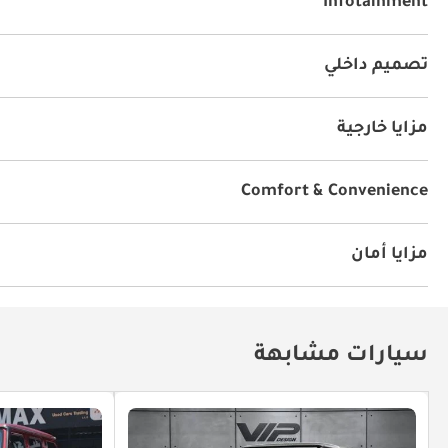
Infotainment
توصيل بلوتوث
تصميم داخلي
كراسي جلد
يو أس بي
مزايا خارجية
فتحة سقف
أنوار للضباب
نظام الدخول بدون مفتاح
Comfort & Convenience
الملاحة
أجهزة استشعار للركن الخلفي
كاميرا خلفية
تثبيت السرعة
مزايا أمان
نظام المكابح المانعة للانغلاق ABS
وسائد هوائية
مثبت 
سيارات مشابهة