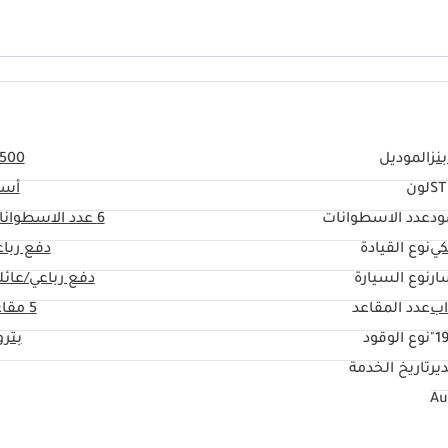
ع ضمان توفر قطع الغيار وخدمات الصيانة الاحترافية في كافة أرجاء المنطقة.
نز
الموديل
 500
S
لون
أسو
ود
عدد الاسطوانات
6
عدد الاسطوانا
كي
نوع القيادة
دفع ربا
ار
نوع السيارة
دفع رباعي/عائل
عدد المقاعد
5 مقاعد
19
نوع الوقود
بتر
ير
تاريخ الخدمة