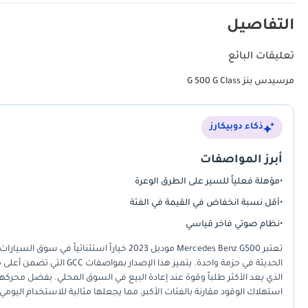
التفاصيل
تعليقات البائع
مرسيدس بنز G 500 G Class
ذكاء دوبيكارز
أبرز المواصفات
•
مؤهلة فعلياً للسير على الطرق الوعرة
•
أقل نسبة انخفاض في القيمة في الفئة
•
نظام صوتي فاخر قياسي
تعتبر Mercedes Benz G500 موديل 2023 خياراً ا
الحديثة في حزمة واحدة. يتم
استهلاك الوقود مقارنة بالفئات الأكبر، مما يجعلها مثالية للاستخدام اليوم
استثمارية ناجحة نظراً لتمسك فئة G-Class 