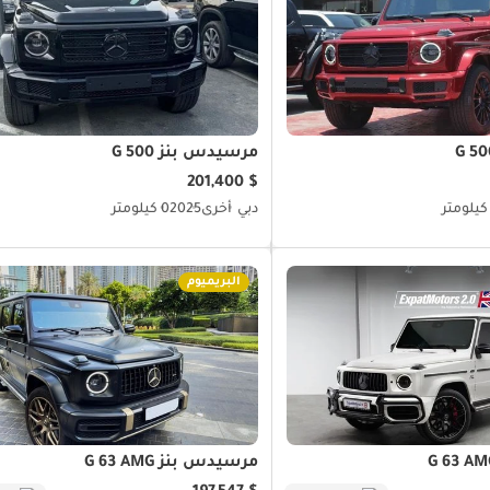
مرسيدس بنز G 500
$ 201,400
دبي
أخرى
2025
0 كيلومتر
البريميوم
مرسيدس بنز G 63 AMG