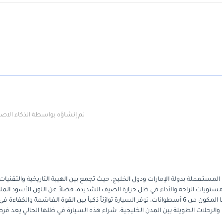
تم إنشاؤه بواسطة الذكاء الا
ستثنائياً في سوق السيارات المستعملة بدولة الإمارات ودول الخليج، حيث تجمع بين الهيبة التاريخية والتقنيات
يز هذا الإصدار بمواصفات GCC التي تضمن أعلى مستويات الراحة والأداء في ظل حرارة الصيف الشديدة، فضلاً عن اللون الأسود ال
الذي يعد الأكثر طلباً وقوة عند إعادة البيع في السوق المحلي. بفضل محركها المكون من 6 أسطوانات، توفر السيارة توازناً ذكياً بين القوة الغاشمة والكفاءة في
ي والرحلات الطويلة بين المدن الخليجية. شراء هذه السيارة في ظلها الحالي يعد فر
بقيمتها السوقية بشكل مذهل مقارنة بأي سيارة دفع رباعي فاخرة أخرى. إنها السيارة التي تمنحك الثقة الكاملة 