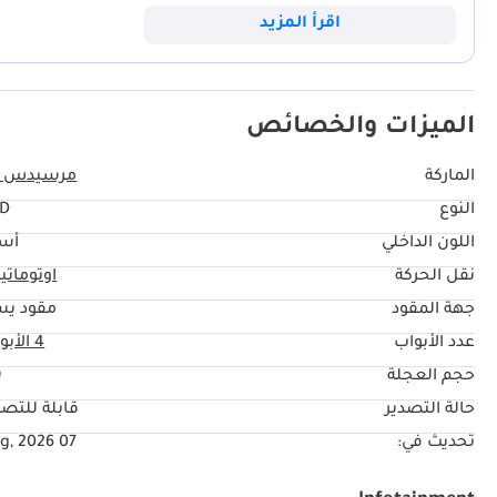
كنت تقودها في شوارع دبي الراقية أو تخوض بها مغامرة في قلب الصحراء، م
اقرأ المزيد
الميزات والخصائص
الماركة
مرسيدس ب
النوع
TD
اللون الداخلي
أس
نقل الحركة
اوتوماتي
جهة المقود
مقود يس
عدد الأبواب
4 الأبواب
حجم العجلة
"
حالة التصدير
قابلة للتصد
تحديث في:
07 Aug, 2026