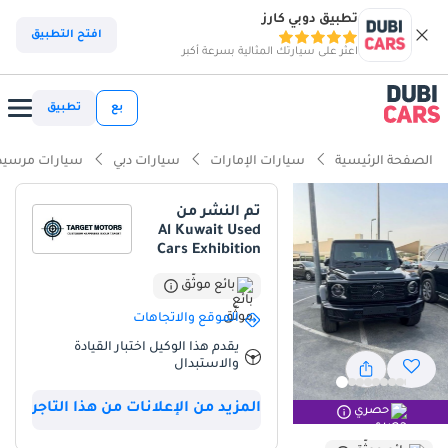
تطبيق دوبي كارز
ذكاء دوبي كارز
افتح التطبيق
اعثر على سيارتك المثالية بسرعة أكبر
ذكاء دوبيكارز
بع
تطبيق
أبرز المواصفات
الصفحة الرئيسية
سيارات الإمارات
سيارات دبي
سيارات مرسيد
مؤهلة فعلياً للسير على الطرق الوعرة
تم النشر من
Al Kuwait Used
نظام صوتي فاخر قياسي
Cars Exhibition
أقل نسبة انخفاض في القيمة في الفئة
بائع موثّق
الموقع والاتجاهات
ملخص
يقدم هذا الوكيل اختبار القيادة
تعتبر سيارة Mercedes Benz G500 موديل 2025 الخيار الأمثل لمن يبحث
والاستبدال
عن التوازن المثالي بين الفخامة المطلقة والقدرة الأسطورية على الطرق
الوعرة في منطقة الخليج. بفضل لونها الأسود المفضل والطلب العالي
المزيد من الإعلانات من هذا التاجر
حصري
المستمر على هذه الفئة، تضمن هذه السيارة قيمة إعادة بيع قوية للغاية
في أسواق الإمارات والسعودية. ما يميز هذا الجيل الجديد هو تزويده بمحرك