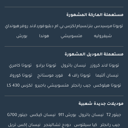
مستعملة الماركة المشهورة
تويوتا
مرسيدس بنز
نسيام
لكزس
بي ام دبليو
فورد
لاند روفر
هيونداي
شيفروليه
متسوبيشي
هوندا
بورش
مستعملة الموديل المشهورة
تويوتا لاند كروزر
نيسان باترول
تويوتا برادو
تويوتا كامري
نيسان ألتيما
تويوتا راف 4
فورد موستانج
تويوتا كورولا
تويوتا هيلوكس
جيب رانجلر
متسوبيشي باجيرو
لكزس LS 430
موديلات جديدة شعبية
جيتور T2
نيسان باترول
بورش 911
نيسان كيكس
جيتور G700
جيب رانجلر
كيا سيلتوس
دودج تشالينجر
نيسان إكس تريل