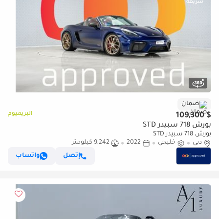
ضمان
البريميوم
$ 109,300
بورش 718 سبيدر STD
بورش 718 سبيدر STD
دبي
خليجي
2022
9,242 كيلومتر
إتصل
واتساب