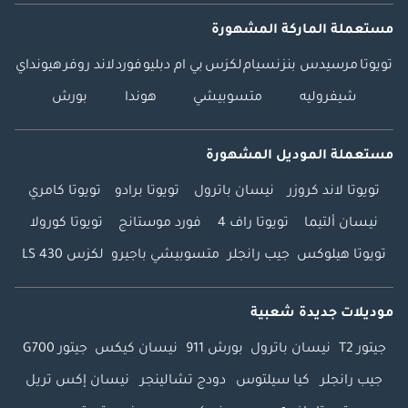
مستعملة الماركة المشهورة
تويوتا
مرسيدس بنز
نسيام
لكزس
بي ام دبليو
فورد
لاند روفر
هيونداي
شيفروليه
متسوبيشي
هوندا
بورش
مستعملة الموديل المشهورة
تويوتا لاند كروزر
نيسان باترول
تويوتا برادو
تويوتا كامري
نيسان ألتيما
تويوتا راف 4
فورد موستانج
تويوتا كورولا
تويوتا هيلوكس
جيب رانجلر
متسوبيشي باجيرو
لكزس LS 430
موديلات جديدة شعبية
جيتور T2
نيسان باترول
بورش 911
نيسان كيكس
جيتور G700
جيب رانجلر
كيا سيلتوس
دودج تشالينجر
نيسان إكس تريل