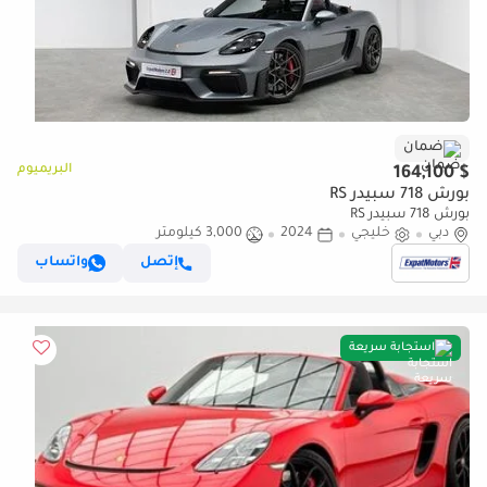
ضمان
البريميوم
$ 164,100
بورش 718 سبيدر RS
بورش 718 سبيدر RS
دبي
خليجي
2024
3,000 كيلومتر
إتصل
واتساب
استجابة سريعة