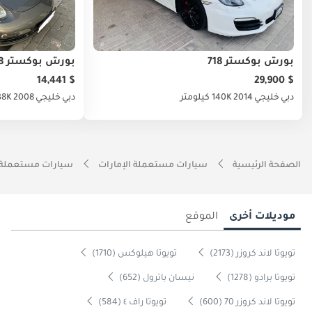
بورش بوكستر 718
بورش بوكستر 718
$ 14,441
$ 29,900
دبي
خليجي
2014
140K كيلومتر
دبي
خليجي
2008
138K كيل
الصفحة الرئيسية
سيارات مستعملة الإمارات
سيارات مستعملة 
موديلات أخرى
الموقع
تويوتا لاند كروزر (2173)
تويوتا هيلوكس (1710)
تويوتا برادو (1278)
نيسان باترول (652)
تويوتا لاند كروزر 70 (600)
تويوتا راف ٤ (584)