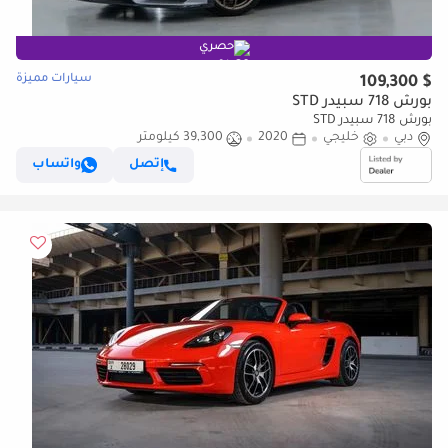
حصري
سيارات مميزة
$ 109,300
بورش 718 سبيدر STD
بورش 718 سبيدر STD
دبي
خليجي
2020
39,300 كيلومتر
إتصل
واتساب