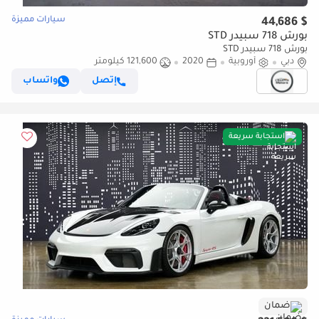
سيارات مميزة
$ 44,686
بورش 718 سبيدر STD
بورش 718 سبيدر STD
دبي
أوروبية
2020
121,600 كيلومتر
إتصل
واتساب
استجابة سريعة
ضمان