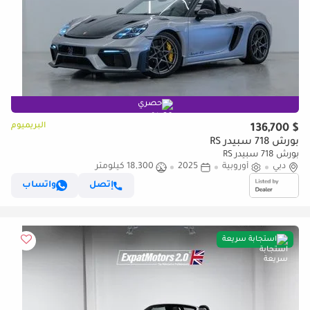
حصري
البريميوم
$ 136,700
بورش 718 سبيدر RS
بورش 718 سبيدر RS
دبي
أوروبية
2025
18,300 كيلومتر
إتصل
واتساب
استجابة سريعة