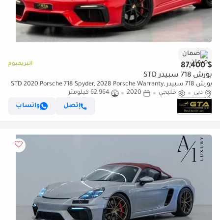
ضمان
البريميوم
$ 87,400
بورش 718 سبيدر STD
بورش 718 سبيدر STD 2020 Porsche 718 Spyder, 2028 Porsche Warranty,
دبي
خليجي
2020
Porsche Full Service History, GCC
62,964 كيلومتر
إتصل
واتساب