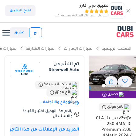
تطبيق دوبي كارز
ذكاء دوبي كارز
افتح التطبيق
اعثر على سيارتك المثالية بسرعة أكبر
ذكاء دوبيكارز
بع
تطبيق
أبرز المواصفات
الصفحة الرئيسية
سيارات الإمارات
سيارات الشارقة
سيارات م
تصنيف السلامة 5 نجوم من NCAP
تم النشر من
Steerwell Auto
أحدث معايير أنظمة مساعدة السائق المتقدمة (ADAS)
أقل معدل استهلاك في فئته
استجابة سريعة
بائع موثّق
حصري
ملخص
الموقع والاتجاهات
بائع موثّق
تُمثل هذه السيارة فرصة استثنائية في سوق دول مجلس التعاون الخليجي،
يقدم هذا الوكيل اختبار القيادة
إذ تجمع بين انخفاض عدد الكيلومترات المقطوعة بشكل ملحوظ وارتفاع
والاستبدال
مرسيدس بنز CLA
الطلب على إعادة البيع بفضل لونها الأسود الخارجي. ونظرًا لقطعها
250 4MATIC
مسافة أقل بكثير من المتوسط السنوي المعتاد في المنطقة، فإنها تُوفر
المزيد من الإعلانات من هذا التاجر
Premium 2.0L
تجربة امتلاك سيارة شبه جديدة دون خسارة قيمتها الأولية. وباعتبارها