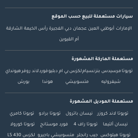
سيارات مستعملة
للبيع
حسب الموقع
الإمارات
أبوظبي
العين
عجمان
دبي
الفجيرة
رأس الخيمة
الشارقة
أم القيوين
مستعملة الماركة المشهورة
تويوتا
مرسيدس بنز
نسيام
لكزس
بي ام دبليو
فورد
لاند روفر
هيونداي
شيفروليه
متسوبيشي
هوندا
بورش
مستعملة الموديل المشهورة
تويوتا لاند كروزر
نيسان باترول
تويوتا برادو
تويوتا كامري
نيسان ألتيما
تويوتا راف 4
فورد موستانج
تويوتا كورولا
تويوتا هيلوكس
جيب رانجلر
متسوبيشي باجيرو
لكزس LS 430