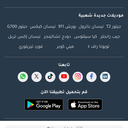
موديلات جديدة شعبية
جيتور T2
نيسان باترول
بورش 911
نيسان كيكس
جيتور G700
جيب رانجلر
كيا سيلتوس
دودج تشالينجر
نيسان إكس تريل
تويوتا راف ٤
ميني كوبر
فورد تيريتوري
تابعنا
قم بتحميل تطبيقنا الآن
Dubicars.com @ 2026. جميع الحقوق محفوظة.